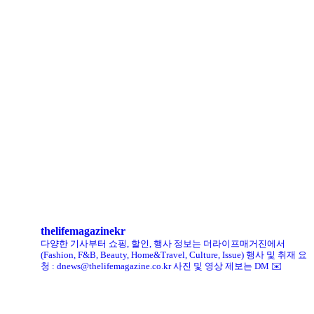
LCDC SEOUL, 홀리데이 겨냥 ‘커피 MD상품’ 선보인다
로에베 퍼퓸, 신규 라인 ‘크래프티드 컬렉션’ 선봬
리복, ‘코닥’과 협업 ‘클럽C 85’ 한정판 출시
헨리코튼, 클로브와 두 번째 협업 컬렉션 공개
킨, ‘유니크 로퍼’ 한정판 총 60켤레 단독 판매
thelifemagazinekr
다양한 기사부터 쇼핑, 할인, 행사 정보는 더라이프매거진에서
(Fashion, F&B, Beauty, Home&Travel, Culture, Issue)
행사 및 취재 요
청 : dnews@thelifemagazine.co.kr
사진 및 영상 제보는 DM ✉️