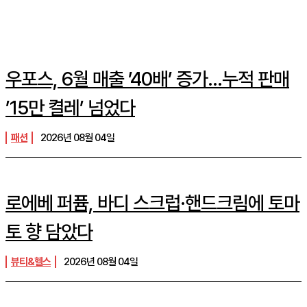
우포스, 6월 매출 ’40배’ 증가…누적 판매
’15만 켤레’ 넘었다
패션
2026년 08월 04일
로에베 퍼퓸, 바디 스크럽·핸드크림에 토마
토 향 담았다
뷰티&헬스
2026년 08월 04일