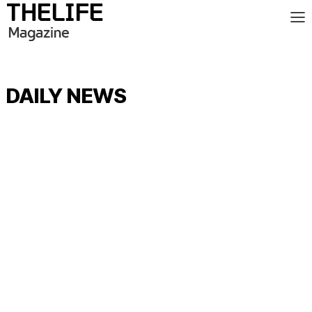
DAILY NEWS
F&B
교육
금융
문화
뷰티&헬스
유통
이슈
패션
홈&트래블