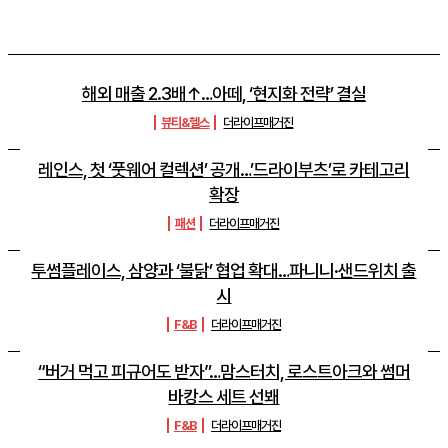
해외 매출 2.3배↑…아떼, ‘현지화 전략’ 결실
뷰티&헬스
더라이프매거진
레인스, 첫 ‘풋웨어 컬렉션’ 공개…’드라이부츠’로 카테고리
확장
패션
더라이프매거진
투썸플레이스, 삼양과 ‘불닭’ 협업 확대…파니니·샌드위치 출
시
F&B
더라이프매거진
“버거 먹고 피규어도 받자”…맘스터치, 로스트아크와 썸머
바캉스 세트 선봬
F&B
더라이프매거진