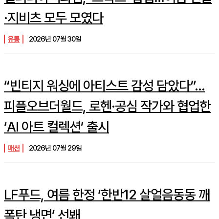
·지비츠 모두 모였다
유통
2026년 07월 30일
“빈티지 워싱에 아티스트 감성 담았다”…
피플오브더월드, 로헨·공심 작가와 협업한
‘AI 아트 컬렉션’ 출시
패션
2026년 07월 29일
LF푸드, 여름 한정 ‘한반12 살얼음동동 깨
폭탄 냉면’ 선봬