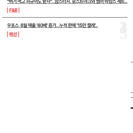
“버거 먹고 피규어도 받자”…맘스터치, 로스트아크와 썸머 바캉스 세트...
F&B
우포스, 6월 매출 ’40배’ 증가…누적 판매 ’15만 켤레’...
패션
SHOPPING
THELIFE
“옷도 건물도 레드 레드”…LF, ‘토마토코어’
마케팅 강화
더라이프매거진
-
2026년 06월 09일