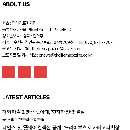
ABOUT US
제호 : 더라이프매거진
등록번호 : 서울, 아55475 ㅣ대표자 : 최명옥
청소년보호책임자 : 안익주
경기도 수원시 장안구 송정로83 107동 709호ㅣTEL: 070) 8711-7707
광고 및 사업 문의 : thelifemagazine@naver.com
보도자료 및 기사 제보 : dnews@thelifemagazine.co.kr
LATEST ARTICLES
해외 매출 2.3배↑…아떼, ‘현지화 전략’ 결실
뷰티&헬스
2026년 08월 06일
레인스, 첫 ‘풋웨어 컬렉션’ 공개…’드라이부츠’로 카테고리 확장