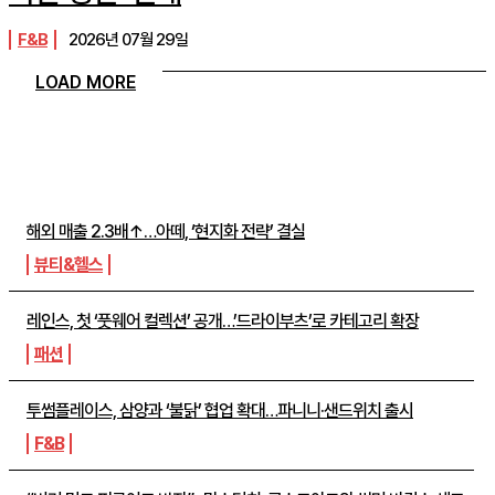
F&B
2026년 07월 29일
LOAD MORE
주간뉴스 TOP5
해외 매출 2.3배↑…아떼, ‘현지화 전략’ 결실
뷰티&헬스
레인스, 첫 ‘풋웨어 컬렉션’ 공개…’드라이부츠’로 카테고리 확장
패션
투썸플레이스, 삼양과 ‘불닭’ 협업 확대…파니니·샌드위치 출시
F&B