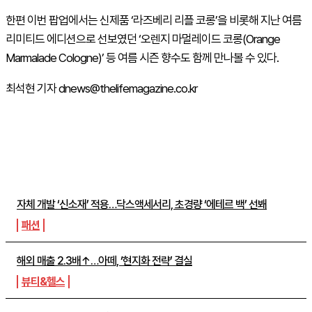
한편 이번 팝업에서는 신제품 ‘라즈베리 리플 코롱’을 비롯해 지난 여름
리미티드 에디션으로 선보였던 ‘오렌지 마멀레이드 코롱(Orange
Marmalade Cologne)’ 등 여름 시즌 향수도 함께 만나볼 수 있다.
최석현 기자 dnews@thelifemagazine.co.kr
주간뉴스 TOP5
자체 개발 ‘신소재’ 적용…닥스액세서리, 초경량 ‘에테르 백’ 선봬
패션
해외 매출 2.3배↑…아떼, ‘현지화 전략’ 결실
뷰티&헬스