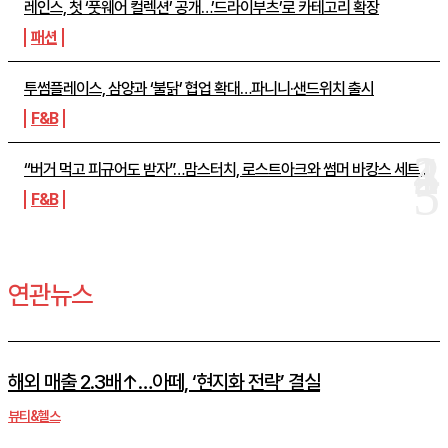
레인스, 첫 ‘풋웨어 컬렉션’ 공개…’드라이부츠’로 카테고리 확장
패션
투썸플레이스, 삼양과 ‘불닭’ 협업 확대…파니니·샌드위치 출시
F&B
“버거 먹고 피규어도 받자”…맘스터치, 로스트아크와 썸머 바캉스 세트...
F&B
연관뉴스
해외 매출 2.3배↑…아떼, ‘현지화 전략’ 결실
뷰티&헬스