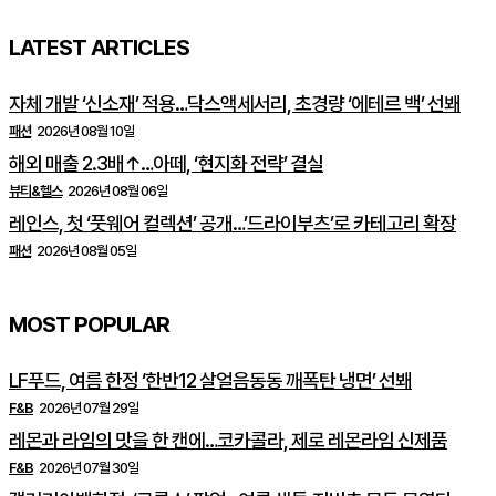
LATEST ARTICLES
자체 개발 ‘신소재’ 적용…닥스액세서리, 초경량 ‘에테르 백’ 선봬
패션
2026년 08월 10일
해외 매출 2.3배↑…아떼, ‘현지화 전략’ 결실
뷰티&헬스
2026년 08월 06일
레인스, 첫 ‘풋웨어 컬렉션’ 공개…’드라이부츠’로 카테고리 확장
패션
2026년 08월 05일
MOST POPULAR
LF푸드, 여름 한정 ‘한반12 살얼음동동 깨폭탄 냉면’ 선봬
F&B
2026년 07월 29일
레몬과 라임의 맛을 한 캔에…코카콜라, 제로 레몬라임 신제품
F&B
2026년 07월 30일