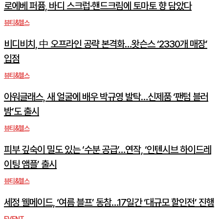
로에베 퍼퓸, 바디 스크럽·핸드크림에 토마토 향 담았다
뷰티&헬스
비디비치, 中 오프라인 공략 본격화…왓슨스 ‘2330개 매장’
입점
뷰티&헬스
아워글래스, 새 얼굴에 배우 박규영 발탁…신제품 ‘팬텀 블러
밤’도 출시
뷰티&헬스
피부 깊숙이 밀도 있는 ‘수분 공급’…연작, ‘인텐시브 하이드레
이팅 앰플’ 출시
뷰티&헬스
세정 웰메이드, ‘여름 블프’ 동참…17일간 ‘대규모 할인전’ 진행