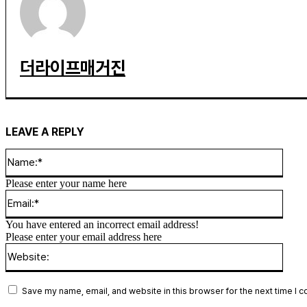
더라이프매거진
LEAVE A REPLY
Name
Please enter your name here
Email
You have entered an incorrect email address!
Please enter your email address here
Websi
Save my name, email, and website in this browser for the next time I 