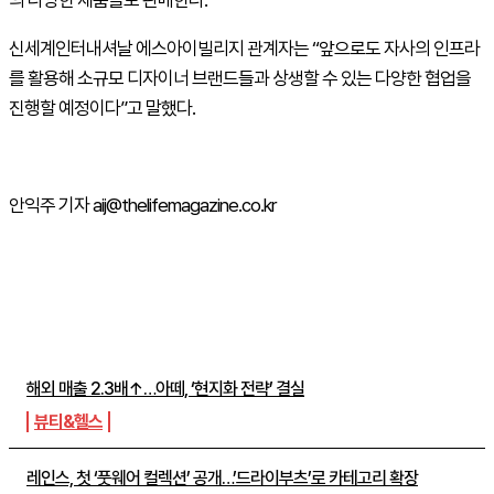
의 다양한 제품들도 판매한다.
신세계인터내셔날 에스아이빌리지 관계자는 “앞으로도 자사의 인프라
를 활용해 소규모 디자이너 브랜드들과 상생할 수 있는 다양한 협업을
진행할 예정이다”고 말했다.
안익주 기자 aij@thelifemagazine.co.kr
주간뉴스 TOP5
해외 매출 2.3배↑…아떼, ‘현지화 전략’ 결실
뷰티&헬스
레인스, 첫 ‘풋웨어 컬렉션’ 공개…’드라이부츠’로 카테고리 확장