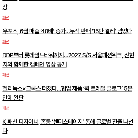
장
패션
우포스, 6월 매출 ’40배’ 증가…누적 판매 ’15만 켤레’ 넘었다
패션
DDP부터 롯데월드타워까지…2027 S/S 서울패션위크, 신현
지와 함께한 캠페인 영상 공개
패션
헬리녹스×크록스 터졌다…협업 제품 ‘퀵 트레일 클로그’ 5분
만에 완판
패션
K-패션 디자이너, 홍콩 ‘센터스테이지’ 통해 글로벌 진출 나선
다