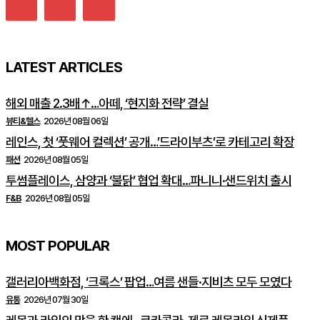
LATEST ARTICLES
해외 매출 2.3배↑…아떼, ‘현지화 전략’ 결실
뷰티&헬스
2026년 08월 06일
레인스, 첫 ‘풋웨어 컬렉션’ 공개…’드라이부츠’로 카테고리 확장
패션
2026년 08월 05일
투썸플레이스, 삼양과 ‘불닭’ 협업 확대…파니니·샌드위치 출시
F&B
2026년 08월 05일
MOST POPULAR
갤러리아백화점, ‘크록스’ 팝업…여름 샌들·지비츠 모두 모였다
유통
2026년 07월 30일