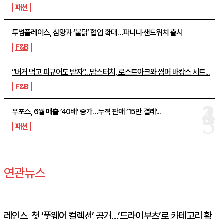
패션
투썸플레이스, 삼양과 ‘불닭’ 협업 확대…파니니·샌드위치 출시
F&B
“버거 먹고 피규어도 받자”…맘스터치, 로스트아크와 썸머 바캉스 세트...
F&B
우포스, 6월 매출 ’40배’ 증가…누적 판매 ’15만 켤레’...
패션
연관뉴스
레인스, 첫 ‘풋웨어 컬렉션’ 공개…’드라이부츠’로 카테고리 확