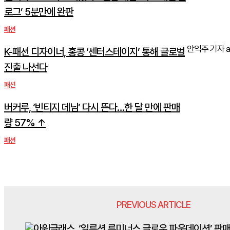
로그’ 5분만에 완판
패션
안익주 기자 aij@
K-패션 디자이너, 홍콩 ‘센터스테이지’ 통해 글로벌
진출 나선다
패션
버커루, ‘빈티지 데님’ 다시 뜬다…한 달 만에 판매
량 57% ↑
패션
PREVIOUS ARTICLE