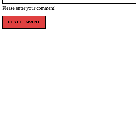
Please enter your comment!
SHOPPING
THELIFE
“옷도 건물도 레드 레드”…LF, 
토코어’ 마케팅 강화
더라이프매거진
-
2026년 06월 09일
생활문화기업 LF가 월드컵을 앞두고 헤지스 명동 플래그십 스토어
이스H 서울' 외관 조명을 빨간색으로 연출해 응원 분위기 조성에
등 다양한...