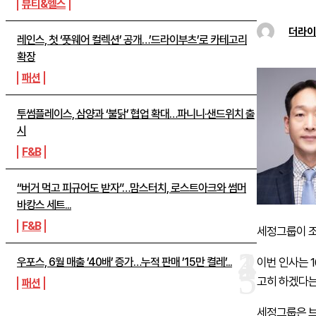
뷰티&헬스
더라
레인스, 첫 ‘풋웨어 컬렉션’ 공개…’드라이부츠’로 카테고리
확장
패션
투썸플레이스, 삼양과 ‘불닭’ 협업 확대…파니니·샌드위치 출
시
F&B
“버거 먹고 피규어도 받자”…맘스터치, 로스트아크와 썸머
바캉스 세트...
F&B
세정그룹이 조
우포스, 6월 매출 ’40배’ 증가…누적 판매 ’15만 켤레’...
이번 인사는 
고히 하겠다는
패션
세정그룹은 브