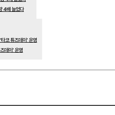
량 4배 늘었다
튜즈데이’ 운영