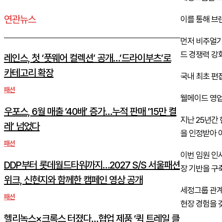
연관뉴스
이를 통해 브
먼저 비주얼기
드 경쟁력 강
레인스, 첫 ‘풋웨어 컬렉션’ 공개…’드라이부츠’로
카테고리 확장
국내 최초 편
패션
웰메이드 영업
우포스, 6월 매출 ’40배’ 증가…누적 판매 ’15만 켤
지난 25년간
레’ 넘었다
을 인정받아 
패션
이번 임원 인
DDP부터 롯데월드타워까지…2027 S/S 서울패션
장 기반을 구
위크, 신현지와 함께한 캠페인 영상 공개
세정그룹 관계
패션
현장 경험을 
헬리녹스×크록스 터졌다…협업 제품 ‘퀵 트레일 클