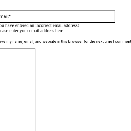
:*
Email:*
ou have entered an incorrect email address!
lease enter your email address here
te:
ave my name, email, and website in this browser for the next time I comment
Comment: