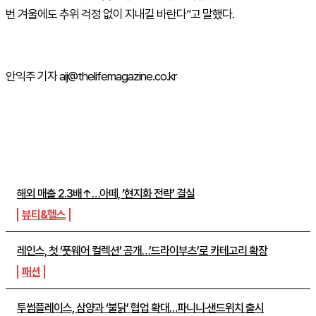
번 겨울에도 추위 걱정 없이 지내길 바란다”고 말했다
.
안익주 기자 aij@thelifemagazine.co.kr
주간뉴스 TOP5
해외 매출 2.3배↑…아떼, ‘현지화 전략’ 결실
뷰티&헬스
레인스, 첫 ‘풋웨어 컬렉션’ 공개…’드라이부츠’로 카테고리 확장
패션
투썸플레이스, 삼양과 ‘불닭’ 협업 확대…파니니·샌드위치 출시