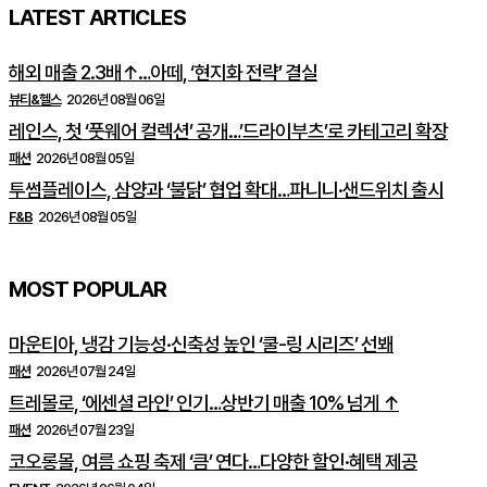
LATEST ARTICLES
해외 매출 2.3배↑…아떼, ‘현지화 전략’ 결실
뷰티&헬스
2026년 08월 06일
레인스, 첫 ‘풋웨어 컬렉션’ 공개…’드라이부츠’로 카테고리 확장
패션
2026년 08월 05일
투썸플레이스, 삼양과 ‘불닭’ 협업 확대…파니니·샌드위치 출시
F&B
2026년 08월 05일
MOST POPULAR
마운티아, 냉감 기능성·신축성 높인 ‘쿨-링 시리즈’ 선봬
패션
2026년 07월 24일
트레몰로, ‘에센셜 라인’ 인기…상반기 매출 10% 넘게 ↑
패션
2026년 07월 23일
코오롱몰, 여름 쇼핑 축제 ‘큼’ 연다…다양한 할인·혜택 제공