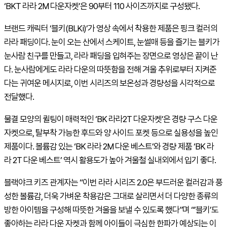
‘
BKT
라라
2M
다운자켓’은
90
부터
110
사이즈까지로 구성됐다
.
브랜드 캐릭터 ‘블키
(BLKi)
’가 영상 속에서 착용한 제품은 핑크 컬러의
라라 패딩이다
.
눈이 오는 산에서 스케이트
,
눈썰매 등을 즐기는 블키가
눈사람 친구를 만들고
,
라라 패딩을 입혀주는 장면으로 영상은 끝이 난
다
.
눈사람에게도 라라 다운의 따뜻함을 전해 겨울 추위로부터 지켜준
다는 귀여운 메시지로
,
이번 시리즈의 보온성과 경량성을 시각적으로
전달했다
.
물결 모양의 퀼팅이 매력적인 ‘
BK
라라
2T
다운자켓’은 경량 구스 다운
자켓으로
,
탈부착 가능한 후드와 양 사이드 포켓 등으로 실용성을 높인
제품이다
.
볼륨감 있는 ‘
BK
라라
2M
다운 베스트’와 경량 제품 ‘
BK
라
라
2T
다운 베스트’ 역시 활용도가 높아 겨울철 실내외에서 입기 좋다
.
블랙야크 키즈 관계자는 “이번 라라 시리즈
2.0
은 부드러운 컬러감과 풍
성한 볼륨감
,
더욱 가벼운 착용감은 그대로 살리면서 더 다양한 종류의
방한 아이템을 구성해 따뜻한 겨울을 보낼 수 있도록 했다”며 “’블키’도
좋아하는 라라 다운 자켓과 함께 아이들이 극심한 한파가 예상되는 이