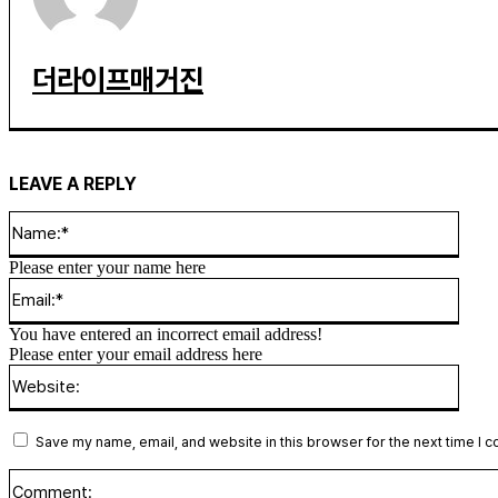
더라이프매거진
LEAVE A REPLY
Name
Please enter your name here
Email
You have entered an incorrect email address!
Please enter your email address here
Websi
Save my name, email, and website in this browser for the next time I 