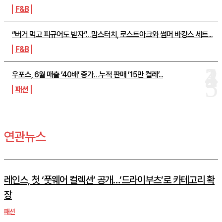
F&B
“버거 먹고 피규어도 받자”…맘스터치, 로스트아크와 썸머 바캉스 세트...
F&B
우포스, 6월 매출 ’40배’ 증가…누적 판매 ’15만 켤레’...
패션
연관뉴스
레인스, 첫 ‘풋웨어 컬렉션’ 공개…’드라이부츠’로 카테고리 확
장
패션