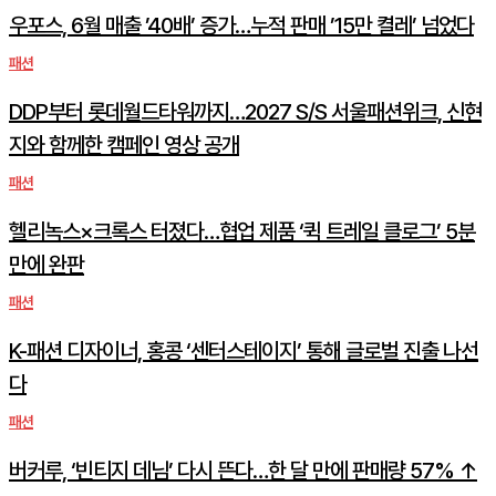
우포스, 6월 매출 ’40배’ 증가…누적 판매 ’15만 켤레’ 넘었다
패션
DDP부터 롯데월드타워까지…2027 S/S 서울패션위크, 신현
지와 함께한 캠페인 영상 공개
패션
헬리녹스×크록스 터졌다…협업 제품 ‘퀵 트레일 클로그’ 5분
만에 완판
패션
K-패션 디자이너, 홍콩 ‘센터스테이지’ 통해 글로벌 진출 나선
다
패션
버커루, ‘빈티지 데님’ 다시 뜬다…한 달 만에 판매량 57% ↑