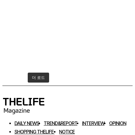
더 로드
인스타그램 팔로우하기
DAILY NEWS
TREND&REPORT
INTERVIEW
OPINION
SHOPPING THELIFE
NOTICE