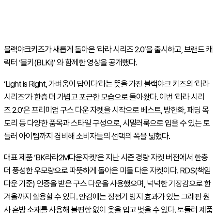
블랙야크키즈가 새롭게 돌아온 ‘라라 시리즈
2.0
’을 출시하고
,
브랜드 캐
릭터 ‘블키
(BLKi)
’ 와 함께한 영상을 공개했다
.
‘
Light is Right,
가벼움이 답이다’라는 뜻을 가진 블랙야크 키즈의 ‘라라
시리즈’가 한층 더 가볍고 포근한 모습으로 돌아왔다
.
이번 ‘라라 시리
즈
2.0
’은 프리미엄 구스 다운 자켓을 시작으로 베스트
,
방한화
,
패딩 목
도리 등 다양한 품목과 스타일 구성으로
,
시밀러룩으로 입을 수 있는 토
들러 아이템까지 겸비해 소비자들의 선택의 폭을 넓혔다
.
대표 제품 ‘
BK
라라
2M
다운자켓’은 지난 시즌 경량 자켓 버전에서 한층
더 풍성한 우모량으로 따뜻하게 돌아온 미들 다운 자켓이다
. RDS(
책임
다운 기준
)
인증을 받은 구스 다운을 사용했으며
,
넉넉한 기장감으로 한
겨울까지 활용할 수 있다
.
안감에는 정전기 방지 효과가 있는 그래핀 원
사 혼방 소재를 사용해 불편함 없이 옷을 입고 벗을 수 있다
.
토들러 제품