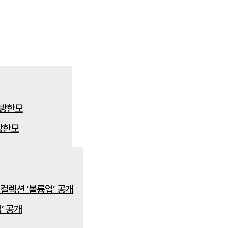
방한모
’ 공개