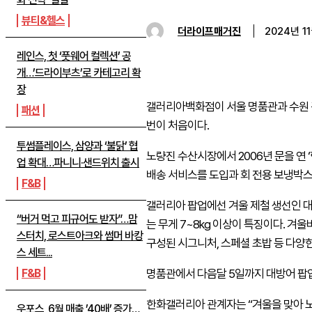
뷰티&헬스
더라이프매거진
2024년 1
레인스, 첫 ‘풋웨어 컬렉션’ 공
개…’드라이부츠’로 카테고리 확
장
갤러리아백화점이 서울 명품관과 수원 
패션
번이 처음이다.
투썸플레이스, 삼양과 ‘불닭’ 협
노량진 수산시장에서 2006년 문을 연
업 확대…파니니·샌드위치 출시
배송 서비스를 도입과 회 전용 보냉박스
F&B
갤러리아 팝업에선 겨울 제철 생선인 대방
“버거 먹고 피규어도 받자”…맘
는 무게 7~8kg 이상이 특징이다. 
스터치, 로스트아크와 썸머 바캉
구성된 시그니처, 스페셜 초밥 등 다양
스 세트...
F&B
명품관에서 다음달 5일까지 대방어 팝업
한화갤러리아 관계자는 “겨울을 맞아 
우포스, 6월 매출 ’40배’ 증가…