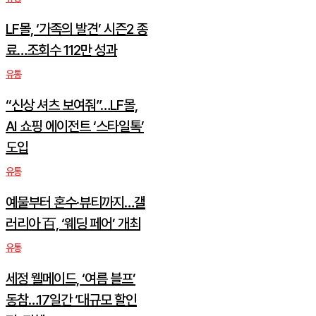
LF몰, ‘가족의 발견’ 시즌2 종
료…조회수 112만 성과
유통
“신상 셔츠 보여줘”…LF몰,
AI 쇼핑 에이전트 ‘스타일톡’
도입
유통
예물부터 혼수·뷰티까지…갤
러리아 百, ‘웨딩 페어’ 개최
유통
세정 웰메이드, ‘여름 블프’
동참…17일간 ‘대규모 할인