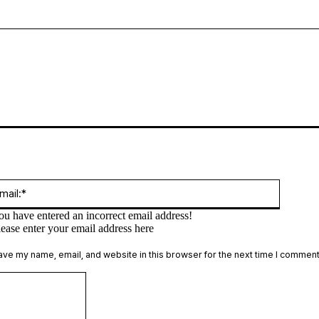
:*
Email:*
ou have entered an incorrect email address!
lease enter your email address here
te:
ave my name, email, and website in this browser for the next time I comment
Comment: