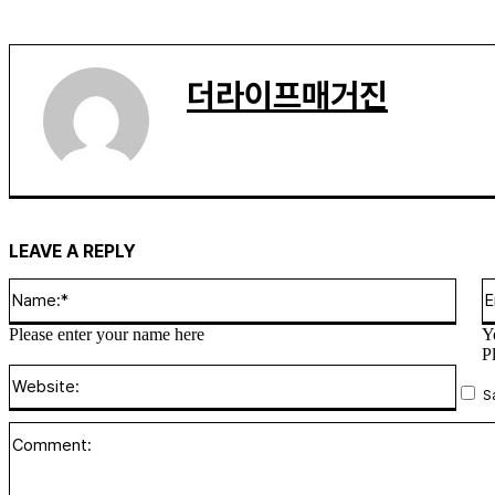
더라이프매거진
LEAVE A REPLY
Name
Please enter your name here
Y
P
Websi
S