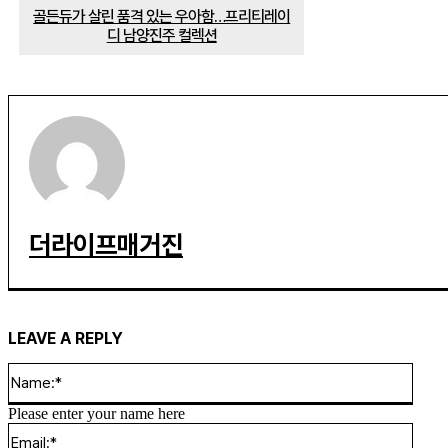
골든듀가 살린 품격 있는 우아함…프리티레이
디 남양진주 컬렉션
더라이프매거진
LEAVE A REPLY
Name
Please enter your name here
Email