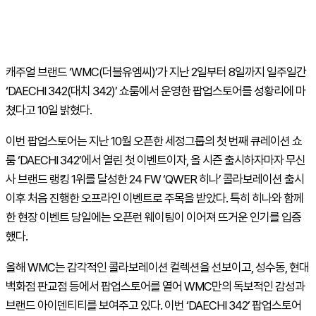
캐주얼 브랜드 ‘
WMC(
더블유엠씨
)
’가 지난
2
일부터
8
일까지 일주일간
‘
DAECHI 342(
대치
342)
’ 쇼룸에서 운영한 팝업스토어를 성황리에 마
쳤다고 10일 밝혔다
.
이번 팝업스토어는 지난
10
월 오픈한 세정그룹의 첫 번째 큐레이션 쇼
룸 ‘
DAECHI 342
’에서 열린 첫 이벤트이자
,
올 시즌 출시하자마자 무신
사 브랜드 랭킹
1
위를 달성한
24 FW
‘
QWER
히나’ 콜라보레이션 출시
이후 처음 진행한 오프라인 이벤트로 주목을 받았다
.
특히 히나와 함께
한 현장 이벤트 당일에는 오픈런 웨이팅이 이어져 뜨거운 인기를 입증
했다
.
올해
WMC
는 감각적인 콜라보레이션 컬렉션을 선보이고
,
성수동
,
현대
백화점 판교점 등에서 팝업스토어를 열어
WMC
만의 독보적인 감성과
브랜드 아이덴티티를 보여주고 있다
.
이번 ‘
DAECHI 342
’ 팝업스토어