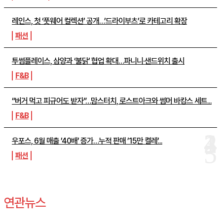
레인스, 첫 ‘풋웨어 컬렉션’ 공개…’드라이부츠’로 카테고리 확장
패션
투썸플레이스, 삼양과 ‘불닭’ 협업 확대…파니니·샌드위치 출시
F&B
“버거 먹고 피규어도 받자”…맘스터치, 로스트아크와 썸머 바캉스 세트...
F&B
우포스, 6월 매출 ’40배’ 증가…누적 판매 ’15만 켤레’...
패션
연관뉴스