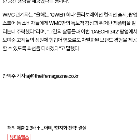
한 공간 경험을 제공했다는 평이다
.
WMC
관계자는 “올해는 ‘
QWER
히나’ 콜라보레이션 컬렉션 출시
,
팝업
스토어 등 소비자들에게
WMC
만의 독보적 감성과 뛰어난 제품력을 알
리는데 주력했다”라며
,
“그간의 활동들과 이번 ‘
DAECHI 342
’ 팝업에서
보여준 고객들의 성원에 힘입어 앞으로도 차별화된 브랜드 경험을 제공
할 수 있도록 최선을 다하겠다”고 말했다
.
안익주 기자 aij@thelifemagazine.co.kr
주간뉴스 TOP5
해외 매출 2.3배↑…아떼, ‘현지화 전략’ 결실
뷰티&헬스