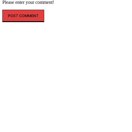
Please enter your comment!
인기글
해외 매출 2.3배↑…아떼, ‘현지화 전략’ 결실
레인스, 첫 ‘풋웨어 컬렉션’ 공개…’드라이부츠’로 카테고리 확장
투썸플레이스, 삼양과 ‘불닭’ 협업 확대…파니니·샌드위치 출시
“버거 먹고 피규어도 받자”…맘스터치, 로스트아크와 썸머 바캉스 세
트 선봬
우포스, 6월 매출 ’40배’ 증가…누적 판매 ’15만 켤레’ 넘었다