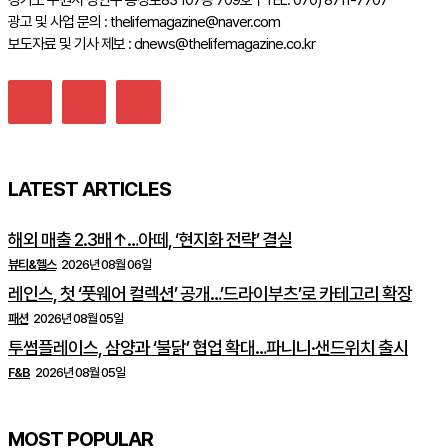
경기도 수원시 장안구 송정로83 107동 709호ㅣTEL: 070) 8711-7707
광고 및 사업 문의 : thelifemagazine@naver.com
보도자료 및 기사 제보 : dnews@thelifemagazine.co.kr
LATEST ARTICLES
해외 매출 2.3배↑…아떼, ‘현지화 전략’ 결실
뷰티&헬스
2026년 08월 06일
레인스, 첫 ‘풋웨어 컬렉션’ 공개…’드라이부츠’로 카테고리 확장
패션
2026년 08월 05일
투썸플레이스, 삼양과 ‘불닭’ 협업 확대…파니니·샌드위치 출시
F&B
2026년 08월 05일
MOST POPULAR