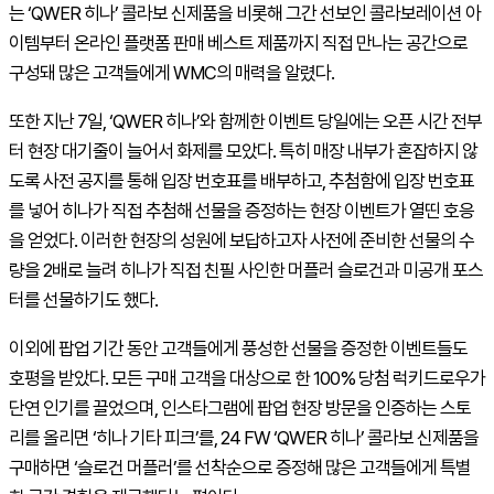
는 ‘
QWER
히나’ 콜라보 신제품을 비롯해 그간 선보인 콜라보레이션 아
이템부터 온라인 플랫폼 판매 베스트 제품까지 직접 만나는 공간으로
구성돼 많은 고객들에게
WMC
의 매력을 알렸다
.
또한 지난
7
일
,
‘
QWER
히나’와 함께한 이벤트 당일에는 오픈 시간 전부
터 현장 대기줄이 늘어서 화제를 모았다
.
특히 매장 내부가 혼잡하지 않
도록 사전 공지를 통해 입장 번호표를 배부하고
,
추첨함에 입장 번호표
를 넣어 히나가 직접 추첨해 선물을 증정하는 현장 이벤트가 열띤 호응
을 얻었다
.
이러한 현장의 성원에 보답하고자 사전에 준비한 선물의 수
량을
2
배로 늘려 히나가 직접 친필 사인한 머플러 슬로건과 미공개 포스
터를 선물하기도 했다
.
이외에 팝업 기간 동안 고객들에게 풍성한 선물을 증정한 이벤트들도
호평을 받았다
.
모든 구매 고객을 대상으로 한
100%
당첨 럭키드로우가
단연 인기를 끌었으며
,
인스타그램에 팝업 현장 방문을 인증하는 스토
리를 올리면 ‘히나 기타 피크’를
, 24 FW
‘
QWER
히나’ 콜라보 신제품을
구매하면 ‘슬로건 머플러’를 선착순으로 증정해 많은 고객들에게 특별