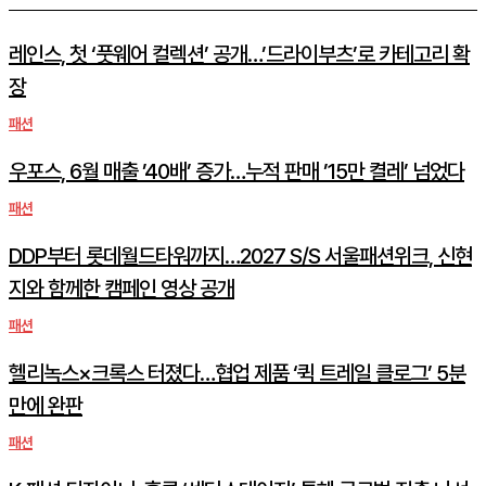
레인스, 첫 ‘풋웨어 컬렉션’ 공개…’드라이부츠’로 카테고리 확
장
패션
우포스, 6월 매출 ’40배’ 증가…누적 판매 ’15만 켤레’ 넘었다
패션
DDP부터 롯데월드타워까지…2027 S/S 서울패션위크, 신현
지와 함께한 캠페인 영상 공개
패션
헬리녹스×크록스 터졌다…협업 제품 ‘퀵 트레일 클로그’ 5분
만에 완판
패션