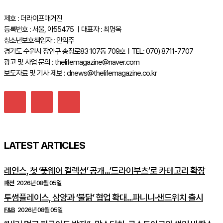
제호 : 더라이프매거진
등록번호 : 서울, 아55475 ㅣ대표자 : 최명옥
청소년보호책임자 : 안익주
경기도 수원시 장안구 송정로83 107동 709호ㅣTEL: 070) 8711-7707
광고 및 사업 문의 : thelifemagazine@naver.com
보도자료 및 기사 제보 : dnews@thelifemagazine.co.kr
LATEST ARTICLES
레인스, 첫 ‘풋웨어 컬렉션’ 공개…’드라이부츠’로 카테고리 확장
패션
2026년 08월 05일
투썸플레이스, 삼양과 ‘불닭’ 협업 확대…파니니·샌드위치 출시
F&B
2026년 08월 05일