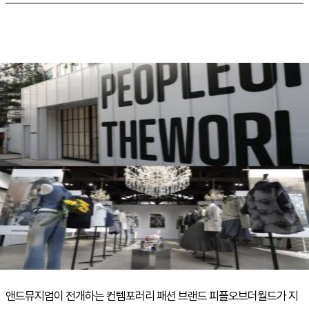
앤드뮤지엄이 전개하는 컨템포러리 패션 브랜드 피플오브더월드가 지