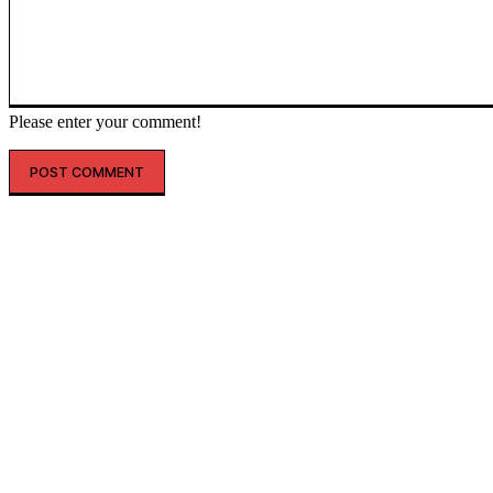
Please enter your comment!
인기글
레인스, 첫 ‘풋웨어 컬렉션’ 공개…’드라이부츠’로 카테고리 확장
투썸플레이스, 삼양과 ‘불닭’ 협업 확대…파니니·샌드위치 출시
“버거 먹고 피규어도 받자”…맘스터치, 로스트아크와 썸머 바캉스 세
트 선봬