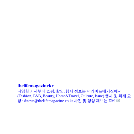
로에베 퍼퓸, 신규 라인 ‘크래프티드 컬렉션’ 선봬
리복, ‘코닥’과 협업 ‘클럽C 85’ 한정판 출시
헨리코튼, 클로브와 두 번째 협업 컬렉션 공개
킨, ‘유니크 로퍼’ 한정판 총 60켤레 단독 판매
thelifemagazinekr
다양한 기사부터 쇼핑, 할인, 행사 정보는 더라이프매거진에서
(Fashion, F&B, Beauty, Home&Travel, Culture, Issue)
행사 및 취재 요
청 : dnews@thelifemagazine.co.kr
사진 및 영상 제보는 DM