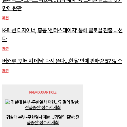
만에 완판
패션
K-패션 디자이너, 홍콩 ‘센터스테이지’ 통해 글로벌 진출 나선
다
패션
버커루, ‘빈티지 데님’ 다시 뜬다…한 달 만에 판매량 57% ↑
패션
PREVIOUS ARTICLE
귀살대 본부•무한열차 재현…‘귀멸의 칼날: 전
집중전’ 성수서 개최