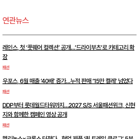
연관뉴스
레인스, 첫 ‘풋웨어 컬렉션’ 공개…’드라이부츠’로 카테고리 확
장
패션
우포스, 6월 매출 ’40배’ 증가…누적 판매 ’15만 켤레’ 넘었다
패션
DDP부터 롯데월드타워까지…2027 S/S 서울패션위크, 신현
지와 함께한 캠페인 영상 공개
패션
헬리녹스×크록스 터졌다…협업 제품 ‘퀵 트레일 클로그’ 5분