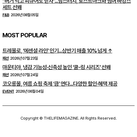
“버거 먹고 피규어도 받자”…맘스터치, 로스트아크와 썸머 바캉스
세트 선봬
F&B
2026년 08월 05일
MOST POPULAR
트레몰로, ‘에센셜 라인’ 인기…상반기 매출 10% 넘게 ↑
패션
2026년 07월 23일
마운티아, 냉감 기능성·신축성 높인 ‘쿨-링 시리즈’ 선봬
패션
2026년 07월 24일
코오롱몰, 여름 쇼핑 축제 ‘큼’ 연다…다양한 할인·혜택 제공
EVENT
2026년 06월 04일
Copyright © THELIFEMAGAZINE. All Rights Reserved.