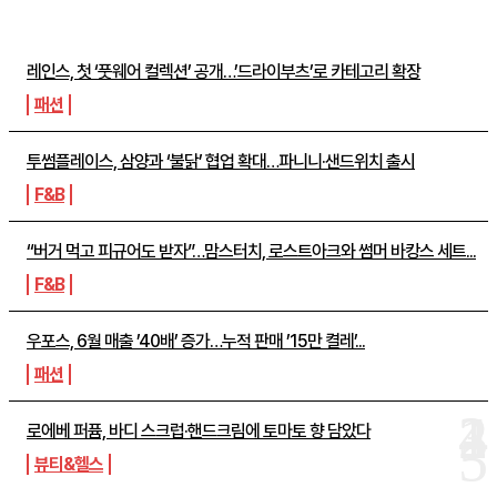
주간뉴스 TOP5
레인스, 첫 ‘풋웨어 컬렉션’ 공개…’드라이부츠’로 카테고리 확장
패션
투썸플레이스, 삼양과 ‘불닭’ 협업 확대…파니니·샌드위치 출시
F&B
“버거 먹고 피규어도 받자”…맘스터치, 로스트아크와 썸머 바캉스 세트...
F&B
우포스, 6월 매출 ’40배’ 증가…누적 판매 ’15만 켤레’...
패션
로에베 퍼퓸, 바디 스크럽·핸드크림에 토마토 향 담았다
뷰티&헬스