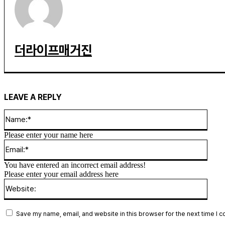
더라이프매거진
LEAVE A REPLY
Name
Please enter your name here
Email
You have entered an incorrect email address!
Please enter your email address here
Websi
Save my name, email, and website in this browser for the next time I 