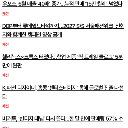
우포스, 6월 매출 ’40배’ 증가…누적 판매 ’15만 켤레’ 넘었다
패션
DDP부터 롯데월드타워까지…2027 S/S 서울패션위크, 신현
지와 함께한 캠페인 영상 공개
패션
헬리녹스×크록스 터졌다…협업 제품 ‘퀵 트레일 클로그’ 5분
만에 완판
패션
K-패션 디자이너, 홍콩 ‘센터스테이지’ 통해 글로벌 진출 나선
다
패션
버커루, ‘빈티지 데님’ 다시 뜬다…한 달 만에 판매량 57% ↑