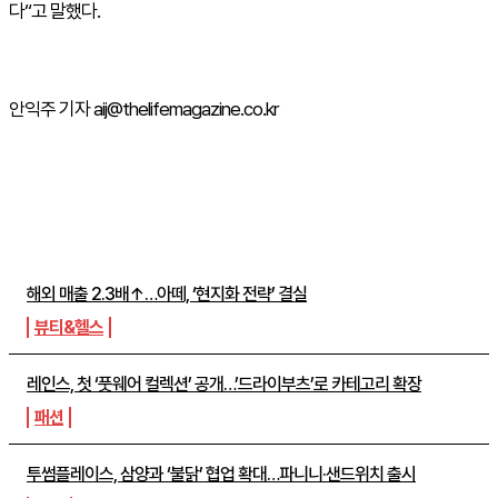
다“고 말했다.
안익주 기자 aij@thelifemagazine.co.kr
주간뉴스 TOP5
해외 매출 2.3배↑…아떼, ‘현지화 전략’ 결실
뷰티&헬스
레인스, 첫 ‘풋웨어 컬렉션’ 공개…’드라이부츠’로 카테고리 확장
패션
투썸플레이스, 삼양과 ‘불닭’ 협업 확대…파니니·샌드위치 출시