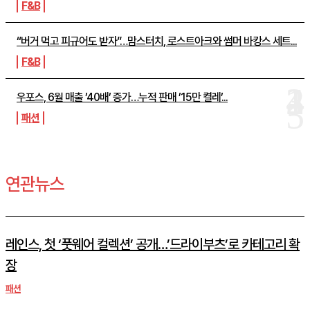
F&B
“버거 먹고 피규어도 받자”…맘스터치, 로스트아크와 썸머 바캉스 세트...
F&B
우포스, 6월 매출 ’40배’ 증가…누적 판매 ’15만 켤레’...
패션
연관뉴스
레인스, 첫 ‘풋웨어 컬렉션’ 공개…’드라이부츠’로 카테고리 확
장
패션