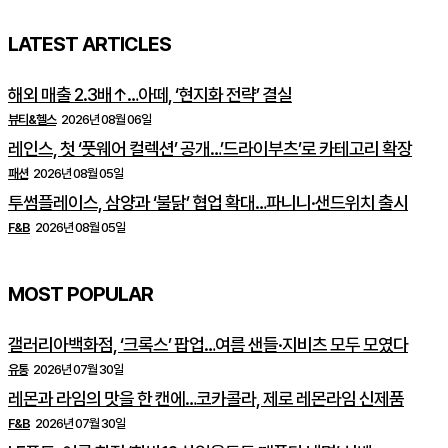
LATEST ARTICLES
해외 매출 2.3배↑…아떼, ‘현지화 전략’ 결실
뷰티&헬스
2026년 08월 06일
레인스, 첫 ‘풋웨어 컬렉션’ 공개…’드라이부츠’로 카테고리 확장
패션
2026년 08월 05일
투썸플레이스, 삼양과 ‘불닭’ 협업 확대…파니니·샌드위치 출시
F&B
2026년 08월 05일
MOST POPULAR
갤러리아백화점, ‘크록스’ 팝업…여름 샌들·지비츠 모두 모였다
유통
2026년 07월 30일
레몬과 라임의 맛을 한 캔에…코카콜라, 제로 레몬라임 신제품
F&B
2026년 07월 30일