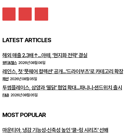
LATEST ARTICLES
해외 매출 2.3배↑…아떼, ‘현지화 전략’ 결실
뷰티&헬스
2026년 08월 06일
레인스, 첫 ‘풋웨어 컬렉션’ 공개…’드라이부츠’로 카테고리 확장
패션
2026년 08월 05일
투썸플레이스, 삼양과 ‘불닭’ 협업 확대…파니니·샌드위치 출시
F&B
2026년 08월 05일
MOST POPULAR
마운티아, 냉감 기능성·신축성 높인 ‘쿨-링 시리즈’ 선봬