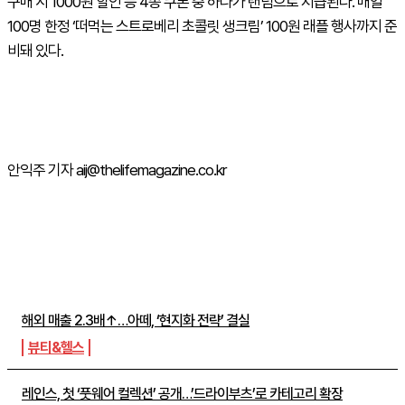
구매 시 1000원 할인 등 4종 쿠폰 중 하나가 랜덤으로 지급된다. 매일
100명 한정 ‘떠먹는 스트로베리 초콜릿 생크림’ 100원 래플 행사까지 준
비돼 있다.
안익주 기자 aij@thelifemagazine.co.kr
주간뉴스 TOP5
해외 매출 2.3배↑…아떼, ‘현지화 전략’ 결실
뷰티&헬스
레인스, 첫 ‘풋웨어 컬렉션’ 공개…’드라이부츠’로 카테고리 확장