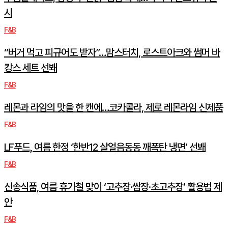
시
F&B
“버거 먹고 피규어도 받자”…맘스터치, 로스트아크와 썸머 바
캉스 세트 선봬
F&B
레몬과 라임의 맛을 한 캔에…코카콜라, 제로 레몬라임 신제품
F&B
LF푸드, 여름 한정 ‘한반12 살얼음동동 깨폭탄 냉면’ 선봬
F&B
신송식품, 여름 휴가철 맞이 ‘고추장·쌈장·초고추장’ 활용법 제
안
F&B