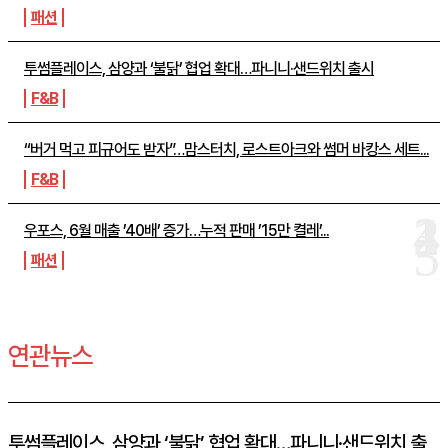
패션
투썸플레이스, 삼양과 ‘불닭’ 협업 확대…파니니·샌드위치 출시
F&B
“버거 먹고 피규어도 받자”…맘스터치, 로스트아크와 썸머 바캉스 세트...
F&B
우포스, 6월 매출 ’40배’ 증가…누적 판매 ’15만 켤레’...
패션
연관뉴스
투썸플레이스, 삼양과 ‘불닭’ 협업 확대…파니니·샌드위치 출