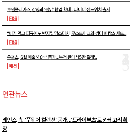
투썸플레이스, 삼양과 ‘불닭’ 협업 확대…파니니·샌드위치 출시
F&B
“버거 먹고 피규어도 받자”…맘스터치, 로스트아크와 썸머 바캉스 세트...
F&B
우포스, 6월 매출 ’40배’ 증가…누적 판매 ’15만 켤레’...
패션
연관뉴스
레인스, 첫 ‘풋웨어 컬렉션’ 공개…’드라이부츠’로 카테고리 확
장