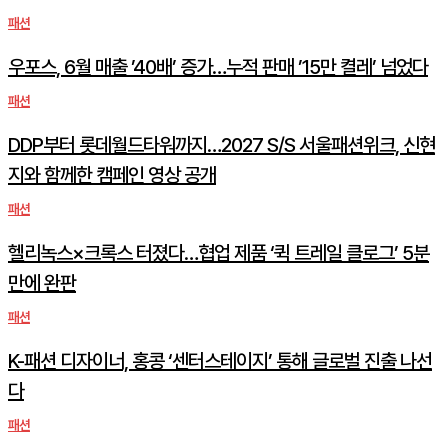
패션
우포스, 6월 매출 ’40배’ 증가…누적 판매 ’15만 켤레’ 넘었다
패션
DDP부터 롯데월드타워까지…2027 S/S 서울패션위크, 신현
지와 함께한 캠페인 영상 공개
패션
헬리녹스×크록스 터졌다…협업 제품 ‘퀵 트레일 클로그’ 5분
만에 완판
패션
K-패션 디자이너, 홍콩 ‘센터스테이지’ 통해 글로벌 진출 나선
다
패션