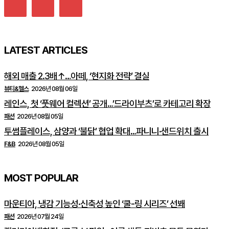
LATEST ARTICLES
해외 매출 2.3배↑…아떼, ‘현지화 전략’ 결실
뷰티&헬스
2026년 08월 06일
레인스, 첫 ‘풋웨어 컬렉션’ 공개…’드라이부츠’로 카테고리 확장
패션
2026년 08월 05일
투썸플레이스, 삼양과 ‘불닭’ 협업 확대…파니니·샌드위치 출시
F&B
2026년 08월 05일
MOST POPULAR
마운티아, 냉감 기능성·신축성 높인 ‘쿨-링 시리즈’ 선봬
패션
2026년 07월 24일