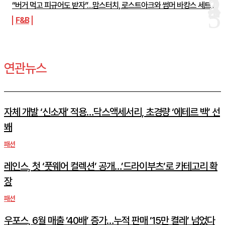
“버거 먹고 피규어도 받자”…맘스터치, 로스트아크와 썸머 바캉스 세트...
F&B
연관뉴스
자체 개발 ‘신소재’ 적용…닥스액세서리, 초경량 ‘에테르 백’ 선
봬
패션
레인스, 첫 ‘풋웨어 컬렉션’ 공개…’드라이부츠’로 카테고리 확
장
패션
우포스, 6월 매출 ’40배’ 증가…누적 판매 ’15만 켤레’ 넘었다