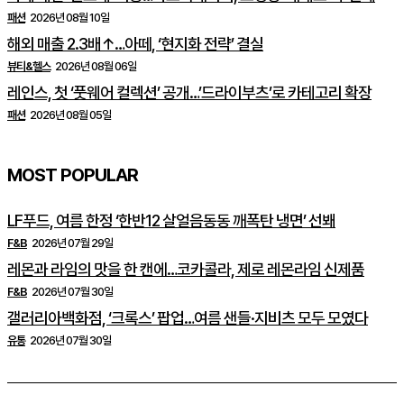
패션
2026년 08월 10일
해외 매출 2.3배↑…아떼, ‘현지화 전략’ 결실
뷰티&헬스
2026년 08월 06일
레인스, 첫 ‘풋웨어 컬렉션’ 공개…’드라이부츠’로 카테고리 확장
패션
2026년 08월 05일
MOST POPULAR
LF푸드, 여름 한정 ‘한반12 살얼음동동 깨폭탄 냉면’ 선봬
F&B
2026년 07월 29일
레몬과 라임의 맛을 한 캔에…코카콜라, 제로 레몬라임 신제품
F&B
2026년 07월 30일
갤러리아백화점, ‘크록스’ 팝업…여름 샌들·지비츠 모두 모였다
유통
2026년 07월 30일