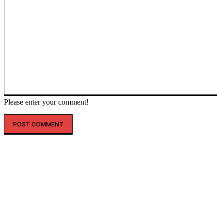
Please enter your comment!
인기글
자체 개발 ‘신소재’ 적용…닥스액세서리, 초경량 ‘에테르 백’ 선봬