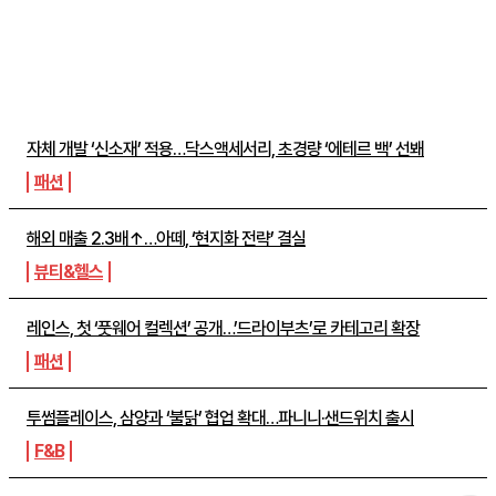
주간뉴스 TOP5
자체 개발 ‘신소재’ 적용…닥스액세서리, 초경량 ‘에테르 백’ 선봬
패션
해외 매출 2.3배↑…아떼, ‘현지화 전략’ 결실
뷰티&헬스
레인스, 첫 ‘풋웨어 컬렉션’ 공개…’드라이부츠’로 카테고리 확장
패션
투썸플레이스, 삼양과 ‘불닭’ 협업 확대…파니니·샌드위치 출시
F&B