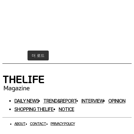
더 로드
인스타그램 팔로우하기
DAILY NEWS
TREND&REPORT
INTERVIEW
OPINION
SHOPPING THELIFE
NOTICE
ABOUT
CONTACT
PRIVACY POLICY