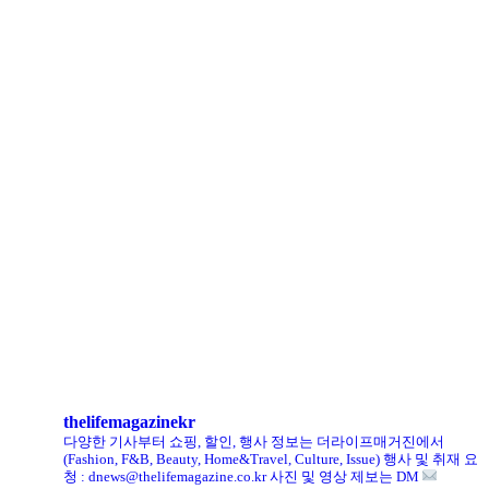
아떼 바네사브루노, ‘헬로키티’와 첫 협업 나섰다
LCDC SEOUL, 홀리데이 겨냥 ‘커피 MD상품’ 선보인다
로에베 퍼퓸, 신규 라인 ‘크래프티드 컬렉션’ 선봬
리복, ‘코닥’과 협업 ‘클럽C 85’ 한정판 출시
헨리코튼, 클로브와 두 번째 협업 컬렉션 공개
킨, ‘유니크 로퍼’ 한정판 총 60켤레 단독 판매
thelifemagazinekr
다양한 기사부터 쇼핑, 할인, 행사 정보는 더라이프매거진에서
(Fashion, F&B, Beauty, Home&Travel, Culture, Issue)
행사 및 취재 요
청 : dnews@thelifemagazine.co.kr
사진 및 영상 제보는 DM