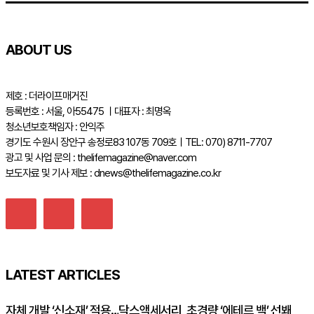
ABOUT US
제호 : 더라이프매거진
등록번호 : 서울, 아55475 ㅣ대표자 : 최명옥
청소년보호책임자 : 안익주
경기도 수원시 장안구 송정로83 107동 709호ㅣTEL: 070) 8711-7707
광고 및 사업 문의 : thelifemagazine@naver.com
보도자료 및 기사 제보 : dnews@thelifemagazine.co.kr
LATEST ARTICLES
자체 개발 ‘신소재’ 적용…닥스액세서리, 초경량 ‘에테르 백’ 선봬