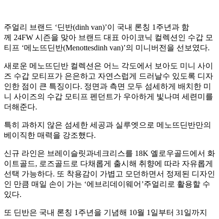
주얼리 브랜드 ‘딘반(dinh van)’이 국내 론칭 1주년과 함
께 24FW 시즌을 맞아 브랜드 대표 아이코닉 컬렉션인 수갑 모
티프 ‘메노뜨딘반(Menottesdinh van)’의 미니버전을 선보였다.
새로운 메노뜨딘반 컬렉션은 어느 각도에서 보아도 미니 사이
즈 수갑 모티프가 은은하고 자연스럽게 드러날수 있도록 디자
인한 점이 큰 특징이다. 정면과 측면 모두 섬세하게 배치한 미
니 사이즈의 수갑 모티프 펜던트가 우아하게 빛나며 세련미를
더해준다.
특히 과하지 않은 섬세한 세공과 실루엣으로 메노뜨딘반만의
베이직한 매력을 강조했다.
신규 라인은 브레이슬릿과네크리스를 18K 옐로우골드에서 화
이트골드, 로즈골드로 다채롭게 출시해 취향에 따라 자유롭게
선택 가능하다. 또 착용감이 가볍고 모던하면서 정제된 디자인
인 만큼 매일 손이 가는 ‘에브리데이웨어’주얼리로 활용할 수
있다.
또 딘반은 국내 론칭 1주년을 기념해 10월 1일부터 31일까지