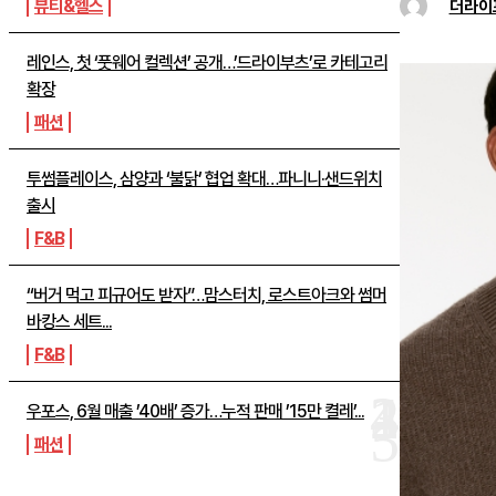
뷰티&헬스
더라이
레인스, 첫 ‘풋웨어 컬렉션’ 공개…’드라이부츠’로 카테고리
확장
패션
투썸플레이스, 삼양과 ‘불닭’ 협업 확대…파니니·샌드위치
출시
F&B
“버거 먹고 피규어도 받자”…맘스터치, 로스트아크와 썸머
바캉스 세트...
F&B
우포스, 6월 매출 ’40배’ 증가…누적 판매 ’15만 켤레’...
패션