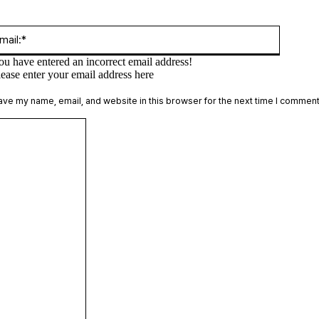
:*
Email:*
ou have entered an incorrect email address!
lease enter your email address here
te:
ave my name, email, and website in this browser for the next time I comment
Comment: