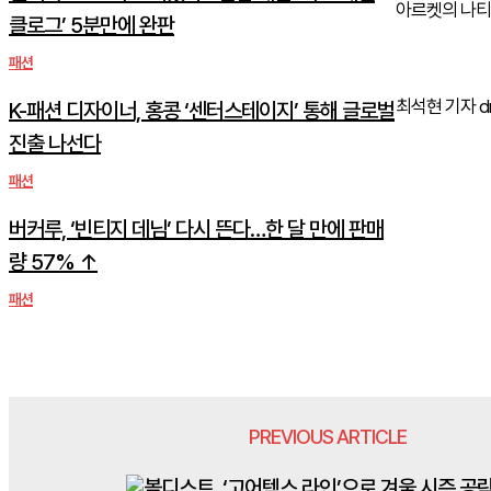
아르켓의 나티바
클로그’ 5분만에 완판
패션
최석현 기자 dne
K-패션 디자이너, 홍콩 ‘센터스테이지’ 통해 글로벌
진출 나선다
패션
버커루, ‘빈티지 데님’ 다시 뜬다…한 달 만에 판매
량 57% ↑
패션
PREVIOUS ARTICLE