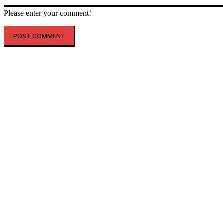
Please enter your comment!
SHOPPING
THELIFE
“옷도 건물도 레드 레드”…LF, 
토코어’ 마케팅 강화
더라이프매거진
-
2026년 06월 09일
생활문화기업 LF가 월드컵을 앞두고 헤지스 명동 플래그십 스토어
이스H 서울' 외관 조명을 빨간색으로 연출해 응원 분위기 조성에
등 다양한...