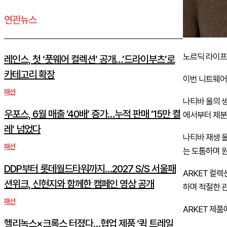
연관뉴스
노르딕 라이프스타
레인스, 첫 ‘풋웨어 컬렉션’ 공개…’드라이부츠’로
카테고리 확장
이번 니트웨어
패션
나티바 울의 생
우포스, 6월 매출 ’40배’ 증가…누적 판매 ’15만 켤
에서부터 제분,
레’ 넘었다
나티바 재생 
패션
는 도톰하며 
DDP부터 롯데월드타워까지…2027 S/S 서울패
ARKET 컬
션위크, 신현지와 함께한 캠페인 영상 공개
하며 적절한 관
패션
ARKET 제품에
헬리녹스×크록스 터졌다…협업 제품 ‘퀵 트레일