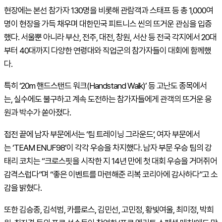
현장에는 본선 참가자 130명을 비롯해 관람객과 스태프 등 총 1,000여
명이 현장을 가득 채우며 대한민국 피트니스 씬의 뜨거운 관심을 입증
했다. 서울뿐 아니라 부산, 전주, 대전, 창원, 서산 등 전국 각지에서 20대
부터 40대까지 다양한 연령대와 직업군의 참가자들이 대회에 함께했
다.
특히 ‘20m 핸드스탠드 워크(Handstand Walk)’ 등 고난도 종목에서
는, 실수에도 불구하고 계속 도전하는 참가자들에게 관객의 뜨거운 응
원과 박수가 쏟아졌다.
접전 끝에 남자 부문에서는 ‘팀 트레이닝 그라운드’, 여자 부문에서
는 ‘TEAM ENUF98’이 각각 우승을 차지했다. 남자 부문 우승 팀의 강
태리 코치는 “크로스핏을 시작한 지 14년 만에 첫 대회 우승을 거머쥐어
감격스럽다”며 “좋은 이벤트를 마련해준 리복 코리아에 감사하다”고 소
감을 밝혔다.
또한 김승종, 김석범, 카를로스, 김민선, 고민정, 황빛여울, 최미정, 박희