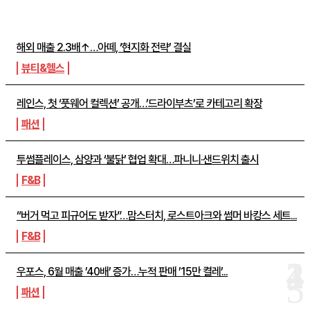
주간뉴스 TOP5
해외 매출 2.3배↑…아떼, ‘현지화 전략’ 결실
뷰티&헬스
레인스, 첫 ‘풋웨어 컬렉션’ 공개…’드라이부츠’로 카테고리 확장
패션
투썸플레이스, 삼양과 ‘불닭’ 협업 확대…파니니·샌드위치 출시
F&B
“버거 먹고 피규어도 받자”…맘스터치, 로스트아크와 썸머 바캉스 세트...
F&B
우포스, 6월 매출 ’40배’ 증가…누적 판매 ’15만 켤레’...
패션