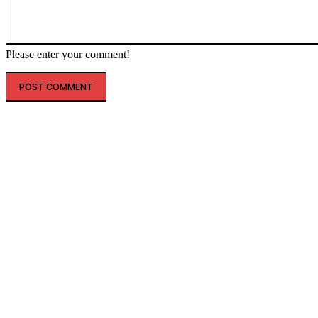
Please enter your comment!
인기글
해외 매출 2.3배↑…아떼, ‘현지화 전략’ 결실
레인스, 첫 ‘풋웨어 컬렉션’ 공개…’드라이부츠’로 카테고리 확장
투썸플레이스, 삼양과 ‘불닭’ 협업 확대…파니니·샌드위치 출시
“버거 먹고 피규어도 받자”…맘스터치, 로스트아크와 썸머 바캉스 세
트 선봬