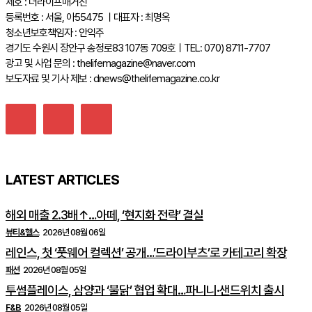
제호 : 더라이프매거진
등록번호 : 서울, 아55475 ㅣ대표자 : 최명옥
청소년보호책임자 : 안익주
경기도 수원시 장안구 송정로83 107동 709호ㅣTEL: 070) 8711-7707
광고 및 사업 문의 : thelifemagazine@naver.com
보도자료 및 기사 제보 : dnews@thelifemagazine.co.kr
LATEST ARTICLES
해외 매출 2.3배↑…아떼, ‘현지화 전략’ 결실
뷰티&헬스
2026년 08월 06일
레인스, 첫 ‘풋웨어 컬렉션’ 공개…’드라이부츠’로 카테고리 확장
패션
2026년 08월 05일
투썸플레이스, 삼양과 ‘불닭’ 협업 확대…파니니·샌드위치 출시
F&B
2026년 08월 05일