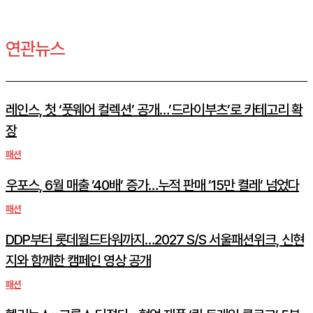
연관뉴스
레인스, 첫 ‘풋웨어 컬렉션’ 공개…’드라이부츠’로 카테고리 확
장
패션
우포스, 6월 매출 ’40배’ 증가…누적 판매 ’15만 켤레’ 넘었다
패션
DDP부터 롯데월드타워까지…2027 S/S 서울패션위크, 신현
지와 함께한 캠페인 영상 공개
패션