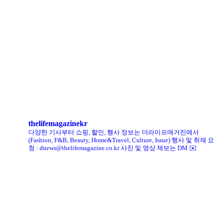
리복, ‘코닥’과 협업 ‘클럽C 85’ 한정판 출시
헨리코튼, 클로브와 두 번째 협업 컬렉션 공개
킨, ‘유니크 로퍼’ 한정판 총 60켤레 단독 판매
thelifemagazinekr
다양한 기사부터 쇼핑, 할인, 행사 정보는 더라이프매거진에서
(Fashion, F&B, Beauty, Home&Travel, Culture, Issue)
행사 및 취재 요
청 : dnews@thelifemagazine.co.kr
사진 및 영상 제보는 DM ✉️