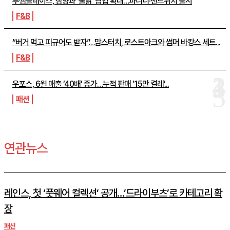
투썸플레이스, 삼양과 ‘불닭’ 협업 확대…파니니·샌드위치 출시
F&B
“버거 먹고 피규어도 받자”…맘스터치, 로스트아크와 썸머 바캉스 세트...
F&B
우포스, 6월 매출 ’40배’ 증가…누적 판매 ’15만 켤레’...
패션
연관뉴스
레인스, 첫 ‘풋웨어 컬렉션’ 공개…’드라이부츠’로 카테고리 확
장
패션