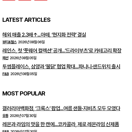
LATEST ARTICLES
해외 매출 2.3배↑…아떼, ‘현지화 전략’ 결실
뷰티&헬스
2026년 08월 06일
레인스, 첫 ‘풋웨어 컬렉션’ 공개…’드라이부츠’로 카테고리 확장
패션
2026년 08월 05일
투썸플레이스, 삼양과 ‘불닭’ 협업 확대…파니니·샌드위치 출시
F&B
2026년 08월 05일
MOST POPULAR
갤러리아백화점, ‘크록스’ 팝업…여름 샌들·지비츠 모두 모였다
유통
2026년 07월 30일
레몬과 라임의 맛을 한 캔에…코카콜라, 제로 레몬라임 신제품
F&B
2026년 07월 30일