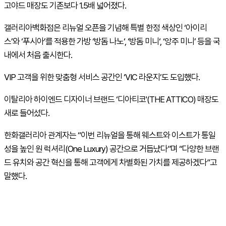
고야드 매장도 기존보다 1.5배 넓어졌다.
갤러리아백화점은 리뉴얼 오픈을 기념해 특별 한정 색상인 ‘아이리
스’와 ‘푸시아’를 적용한 가방 ‘방돔 나노
‘,
‘방돔 미니
‘,
‘앙주 미니’ 등을 국
내에서 처음 출시한다.
VIP
고객을 위한 맞춤형 서비스 공간인
‘VIC
라운지’도 도입했다.
이탈리아 하이엔드 디자이너 브랜드 ‘디아티코'(
THE
ATTICO
) 매장도
새로 들어섰다.
한화갤러리아 관계자는 “이번 리뉴얼을 통해 웨스트와 이스트가 통일
성을 높인 원 럭셔리(
One
Luxury
) 공간으로 거듭났다”며 “다양한 브랜
드 유치와 공간 혁신을 통해 고객에게 차별화된 가치를 제공하겠다”고
말했다.