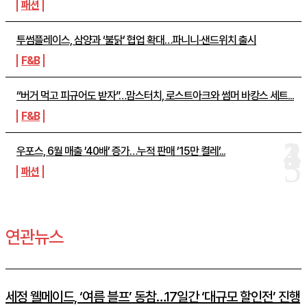
패션
투썸플레이스, 삼양과 ‘불닭’ 협업 확대…파니니·샌드위치 출시
F&B
“버거 먹고 피규어도 받자”…맘스터치, 로스트아크와 썸머 바캉스 세트...
F&B
우포스, 6월 매출 ’40배’ 증가…누적 판매 ’15만 켤레’...
패션
연관뉴스
세정 웰메이드, ‘여름 블프’ 동참…17일간 ‘대규모 할인전’ 진행