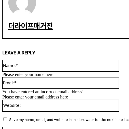
더라이프매거진
LEAVE A REPLY
Name
Please enter your name here
Email
You have entered an incorrect email address!
Please enter your email address here
Websi
Save my name, email, and website in this browser for the next time I 