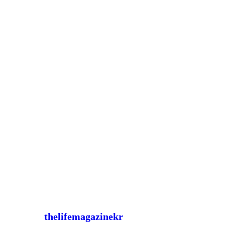
등 다양한...
thelifemagazinekr