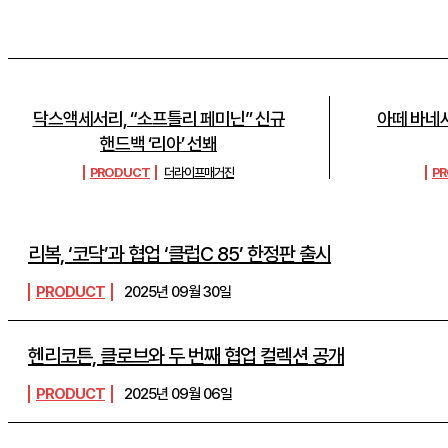
닥스액세서리, “소프틀리 페미닌” 신규
아떼 바네사
핸드백 ‘리아’ 선봬
PRODUCT
더라이프매거진
P
리복, ‘코닥’과 협업 ‘클럽C 85’ 한정판 출시
PRODUCT
2025년 09월 30일
헨리코튼, 클로브와 두 번째 협업 컬렉션 공개
PRODUCT
2025년 09월 06일