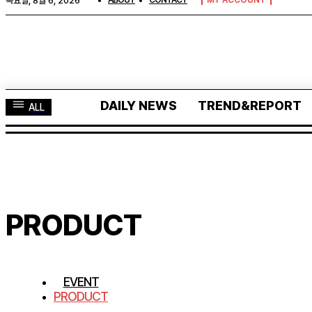
목요일, 8월 6, 2026
ABOUT
CONTACT
MY ACCOUNT
DAILY NEWS
TREND&REPORT
ALL
DAILY NEWS
TREND&REPORT
IN
ALL
PRODUCT
EVENT
PRODUCT