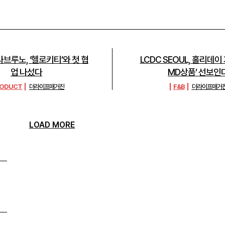
브루노, ‘헬로키티’와 첫 협
LCDC SEOUL, 홀리데이
업 나섰다
MD상품’ 선보인
RODUCT
더라이프매거진
F&B
더라이프매거
LOAD MORE