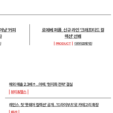
 겨냥 ‘커피
로에베 퍼퓸, 신규 라인 ‘크래프티드 컬
다
렉션’ 선봬
진
PRODUCT
더라이프매거진
주간뉴스 TOP5
해외 매출 2.3배↑…아떼, ‘현지화 전략’ 결실
뷰티&헬스
레인스, 첫 ‘풋웨어 컬렉션’ 공개…’드라이부츠’로 카테고리 확장
패션