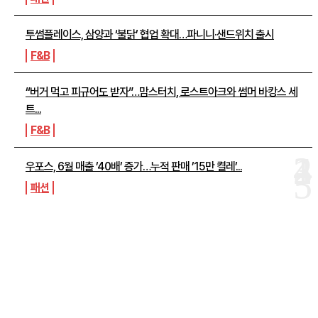
투썸플레이스, 삼양과 ‘불닭’ 협업 확대…파니니·샌드위치 출시
F&B
“버거 먹고 피규어도 받자”…맘스터치, 로스트아크와 썸머 바캉스 세
트...
F&B
우포스, 6월 매출 ’40배’ 증가…누적 판매 ’15만 켤레’...
패션