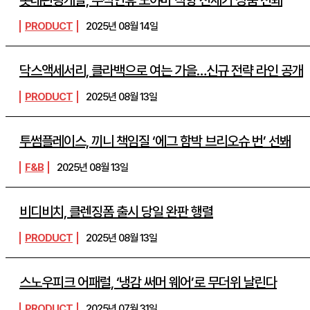
롯데관광개발, 추석연휴 도야마 직항 전세기 상품 선봬
PRODUCT
2025년 08월 14일
닥스액세서리, 클라백으로 여는 가을…신규 전략 라인 공개
PRODUCT
2025년 08월 13일
투썸플레이스, 끼니 책임질 ‘에그 함박 브리오슈 번’ 선봬
F&B
2025년 08월 13일
비디비치, 클렌징폼 출시 당일 완판 행렬
PRODUCT
2025년 08월 13일
스노우피크 어패럴, ‘냉감 써머 웨어’로 무더위 날린다
PRODUCT
2025년 07월 31일