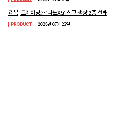
리복, 트레이닝화 ‘나노X5’ 신규 색상 2종 선봬
PRODUCT
2025년 07월 23일
SHOPPING
THELIFE
“옷도 건물도 레드 레드”…LF, 
토코어’ 마케팅 강화
더라이프매거진
-
2026년 06월 09일
생활문화기업 LF가 월드컵을 앞두고 헤지스 명동 플래그십 스토어
이스H 서울' 외관 조명을 빨간색으로 연출해 응원 분위기 조성에