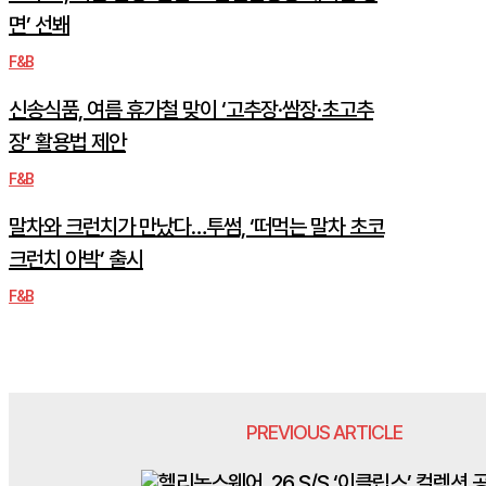
면’ 선봬
F&B
신송식품, 여름 휴가철 맞이 ‘고추장·쌈장·초고추
장’ 활용법 제안
F&B
말차와 크런치가 만났다…투썸, ‘떠먹는 말차 초코
크런치 아박’ 출시
F&B
PREVIOUS ARTICLE