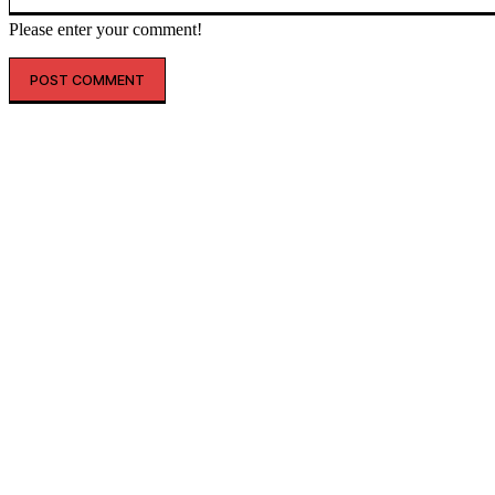
Please enter your comment!
SHOPPING
THELIFE
“옷도 건물도 레드 레드”…LF, 
토코어’ 마케팅 강화
더라이프매거진
-
2026년 06월 09일
생활문화기업 LF가 월드컵을 앞두고 헤지스 명동 플래그십 스토어
이스H 서울' 외관 조명을 빨간색으로 연출해 응원 분위기 조성에
등 다양한...