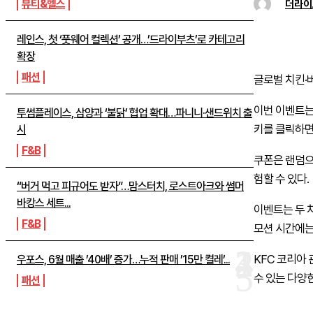
뷰티&헬스
더라이
레인스, 첫 ‘풋웨어 컬렉션’ 공개…’드라이부츠’로 카테고리
확장
패션
글로벌 치킨·
이번 이벤트는
투썸플레이스, 삼양과 ‘불닭’ 협업 확대…파니니·샌드위치 출
키를 클릭하면
시
F&B
쿠폰은 랜덤으
험할 수 있다.
“버거 먹고 피규어도 받자”…맘스터치, 로스트아크와 썸머
바캉스 세트...
이벤트는 두 차
F&B
모션 시간에는
KFC
코리아 
우포스, 6월 매출 ’40배’ 증가…누적 판매 ’15만 켤레’...
수 있는 다양
패션