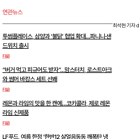
연관뉴스
최석현 기자 dne
투썸플레이스, 삼양과 ‘불닭’ 협업 확대…파니니·샌
드위치 출시
F&B
“버거 먹고 피규어도 받자”…맘스터치, 로스트아크
와 썸머 바캉스 세트 선봬
F&B
레몬과 라임의 맛을 한 캔에…코카콜라, 제로 레몬
라임 신제품
F&B
LF푸드, 여름 한정 ‘한반12 살얼음동동 깨폭탄 냉