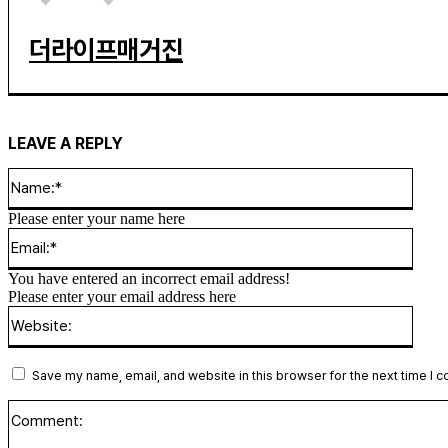
더라이프매거진
LEAVE A REPLY
Name
Please enter your name here
Email
You have entered an incorrect email address!
Please enter your email address here
Websi
Save my name, email, and website in this browser for the next time I 