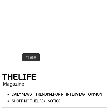
더 로드
인스타그램 팔로우하기
DAILY NEWS
TREND&REPORT
INTERVIEW
OPINION
SHOPPING THELIFE
NOTICE