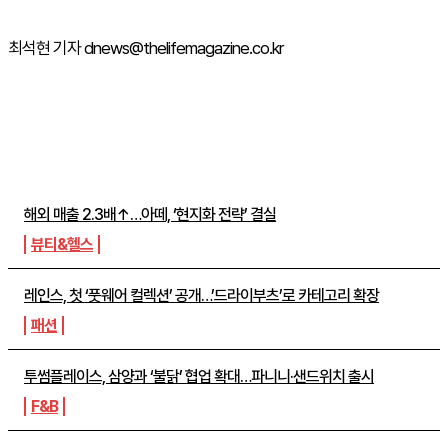
최석현 기자 dnews@thelifemagazine.co.kr
주간뉴스 TOP5
해외 매출 2.3배↑…아떼, ‘현지화 전략’ 결실
뷰티&헬스
레인스, 첫 ‘풋웨어 컬렉션’ 공개…’드라이부츠’로 카테고리 확장
패션
투썸플레이스, 삼양과 ‘불닭’ 협업 확대…파니니·샌드위치 출시
F&B