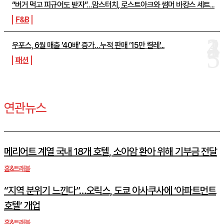
“버거 먹고 피규어도 받자”…맘스터치, 로스트아크와 썸머 바캉스 세트...
F&B
우포스, 6월 매출 ’40배’ 증가…누적 판매 ’15만 켤레’...
패션
연관뉴스
메리어트 계열 국내 18개 호텔, 소아암 환아 위해 기부금 전달
홈&트래블
“지역 분위기 느낀다”…오릭스, 도쿄 아사쿠사에 ‘아파트먼트
호텔’ 개업
홈&트래블