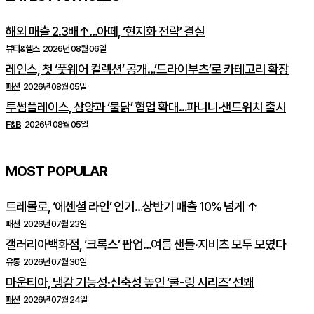
해외 매출 2.3배↑…아떼, ‘현지화 전략’ 결실
뷰티&헬스
2026년 08월 06일
레인스, 첫 ‘풋웨어 컬렉션’ 공개…’드라이부츠’로 카테고리 확장
패션
2026년 08월 05일
투썸플레이스, 삼양과 ‘불닭’ 협업 확대…파니니·샌드위치 출시
F&B
2026년 08월 05일
MOST POPULAR
트레몰로, ‘에센셜 라인’ 인기…상반기 매출 10% 넘게 ↑
패션
2026년 07월 23일
갤러리아백화점, ‘크록스’ 팝업…여름 샌들·지비츠 모두 모였다
유통
2026년 07월 30일
마운티아, 냉감 기능성·신축성 높인 ‘쿨-링 시리즈’ 선봬
패션
2026년 07월 24일