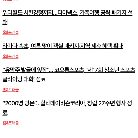
워터월드·치킨강정까지…디아넥스, 가족여행 공략 패키지 선
봬
홈&트래블
라마다 속초, 여름 맞이 객실 패키지·지역 제휴 혜택 확대
홈&트래블
“유망주 발굴에 앞장”… 코오롱스포츠, ‘제17회 청소년 스포츠
클라이밍 대회’ 성료
홈&트래블
“2000명 방문”…할리데이비슨코리아, 창립 27주년 행사 성
료
홈&트래블