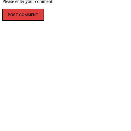
Please enter your comment!
SHOPPING
THELIFE
“옷도 건물도 레드 레드”…LF, 
토코어’ 마케팅 강화
더라이프매거진
-
2026년 06월 09일
생활문화기업 LF가 월드컵을 앞두고 헤지스 명동 플래그십 스토어
이스H 서울' 외관 조명을 빨간색으로 연출해 응원 분위기 조성에
등 다양한...