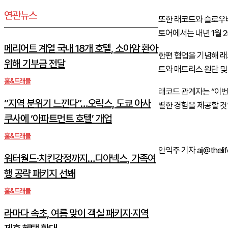
연관뉴스
또한 래코드와 슬로우베
토어에서는 내년 1월 
메리어트 계열 국내 18개 호텔, 소아암 환아
한편 협업을 기념해 래
위해 기부금 전달
트와 매트리스 원단 및
홈&트래블
래코드 관계자는 “이번
“지역 분위기 느낀다”…오릭스, 도쿄 아사
별한 경험을 제공할 것
쿠사에 ‘아파트먼트 호텔’ 개업
홈&트래블
안익주 기자 aij@thelife
워터월드·치킨강정까지…디아넥스, 가족여
행 공략 패키지 선봬
홈&트래블
라마다 속초, 여름 맞이 객실 패키지·지역