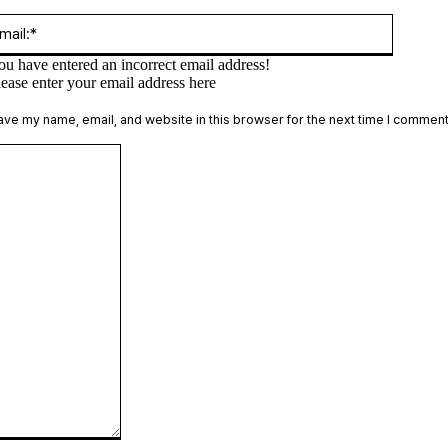
:*
Email:*
ou have entered an incorrect email address!
lease enter your email address here
te:
ave my name, email, and website in this browser for the next time I comment
Comment: