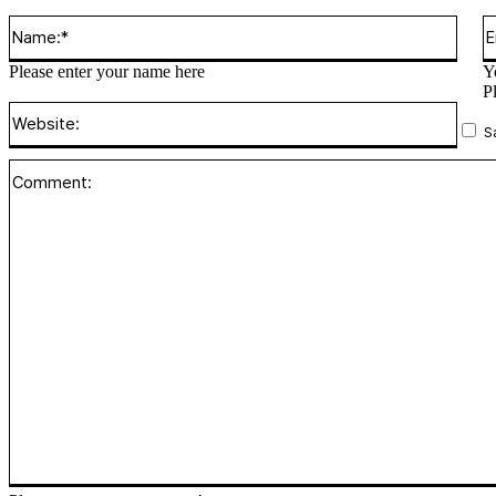
Name
Please enter your name here
Y
P
Websi
S