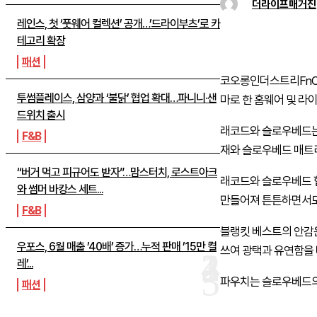
더라이프매거진
레인스, 첫 ‘풋웨어 컬렉션’ 공개…’드라이부츠’로 카
테고리 확장
패션
코오롱인더스트리FnC부
투썸플레이스, 삼양과 ‘불닭’ 협업 확대…파니니·샌
마로 한 홈웨어 및 라
드위치 출시
래코드와 슬로우베드는 ‘
F&B
재와 슬로우베드 매트
“버거 먹고 피규어도 받자”…맘스터치, 로스트아크
래코드와 슬로우베드 협
와 썸머 바캉스 세트...
만들어져 튼튼하면서도
F&B
블랭킷 베스트의 안감
우포스, 6월 매출 ’40배’ 증가…누적 판매 ’15만 켤
쓰여 광택과 유연함을
레’...
파우치는 슬로우베드의
패션