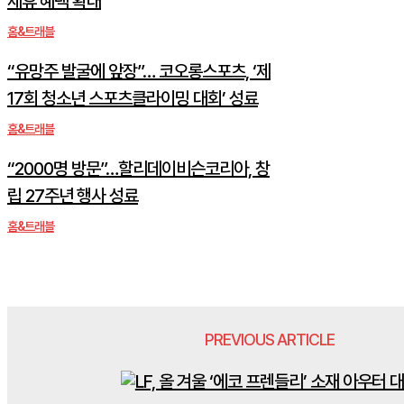
제휴 혜택 확대
홈&트래블
“유망주 발굴에 앞장”… 코오롱스포츠, ‘제
17회 청소년 스포츠클라이밍 대회’ 성료
홈&트래블
“2000명 방문”…할리데이비슨코리아, 창
립 27주년 행사 성료
홈&트래블
PREVIOUS ARTICLE