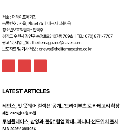
제호 : 더라이프매거진
등록번호 : 서울, 아55475 ㅣ대표자 : 최명옥
청소년보호책임자 : 안익주
경기도 수원시 장안구 송정로83 107동 709호ㅣTEL: 070) 8711-7707
광고 및 사업 문의 : thelifemagazine@naver.com
보도자료 및 기사 제보 : dnews@thelifemagazine.co.kr
LATEST ARTICLES
레인스, 첫 ‘풋웨어 컬렉션’ 공개…’드라이부츠’로 카테고리 확장
패션
2026년 08월 05일
투썸플레이스, 삼양과 ‘불닭’ 협업 확대…파니니·샌드위치 출시
F&B
2026년 08월 05일