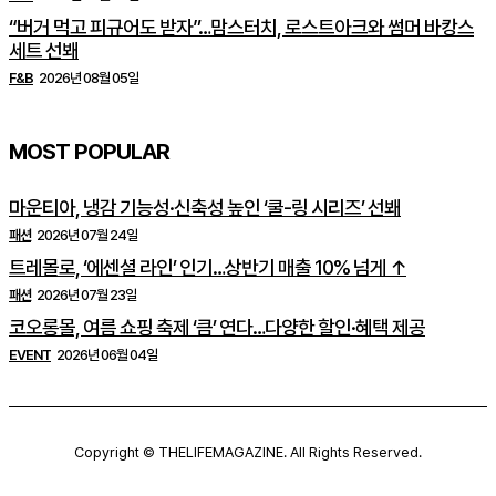
“버거 먹고 피규어도 받자”…맘스터치, 로스트아크와 썸머 바캉스
세트 선봬
F&B
2026년 08월 05일
MOST POPULAR
마운티아, 냉감 기능성·신축성 높인 ‘쿨-링 시리즈’ 선봬
패션
2026년 07월 24일
트레몰로, ‘에센셜 라인’ 인기…상반기 매출 10% 넘게 ↑
패션
2026년 07월 23일
코오롱몰, 여름 쇼핑 축제 ‘큼’ 연다…다양한 할인·혜택 제공
EVENT
2026년 06월 04일
Copyright © THELIFEMAGAZINE. All Rights Reserved.