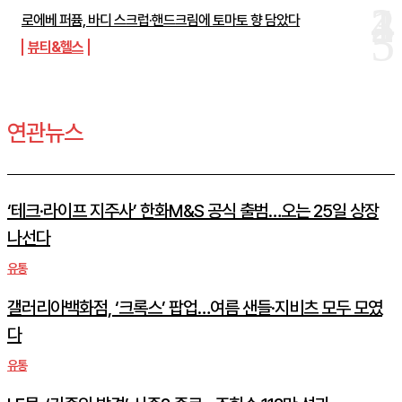
로에베 퍼퓸, 바디 스크럽·핸드크림에 토마토 향 담았다
뷰티&헬스
연관뉴스
‘테크·라이프 지주사’ 한화M&S 공식 출범…오는 25일 상장
나선다
유통
갤러리아백화점, ‘크록스’ 팝업…여름 샌들·지비츠 모두 모였
다
유통