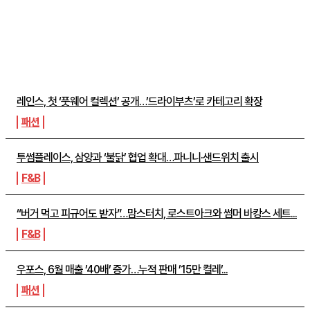
주간뉴스 TOP5
레인스, 첫 ‘풋웨어 컬렉션’ 공개…’드라이부츠’로 카테고리 확장
패션
투썸플레이스, 삼양과 ‘불닭’ 협업 확대…파니니·샌드위치 출시
F&B
“버거 먹고 피규어도 받자”…맘스터치, 로스트아크와 썸머 바캉스 세트...
F&B
우포스, 6월 매출 ’40배’ 증가…누적 판매 ’15만 켤레’...
패션