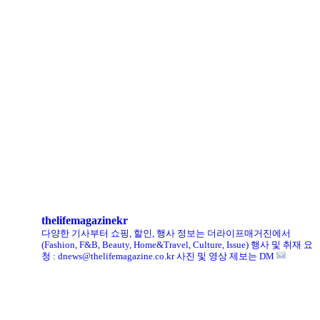
로에베 퍼퓸, 신규 라인 ‘크래프티드 컬렉션’ 선봬
리복, ‘코닥’과 협업 ‘클럽C 85’ 한정판 출시
헨리코튼, 클로브와 두 번째 협업 컬렉션 공개
킨, ‘유니크 로퍼’ 한정판 총 60켤레 단독 판매
thelifemagazinekr
다양한 기사부터 쇼핑, 할인, 행사 정보는 더라이프매거진에서
(Fashion, F&B, Beauty, Home&Travel, Culture, Issue)
행사 및 취재 요
청 : dnews@thelifemagazine.co.kr
사진 및 영상 제보는 DM