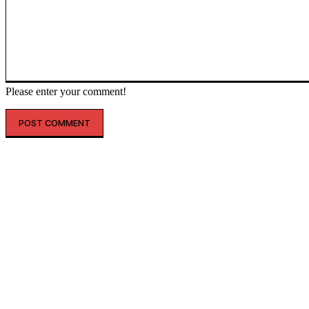
Please enter your comment!
인기글
레인스, 첫 ‘풋웨어 컬렉션’ 공개…’드라이부츠’로 카테고리 확장
투썸플레이스, 삼양과 ‘불닭’ 협업 확대…파니니·샌드위치 출시
“버거 먹고 피규어도 받자”…맘스터치, 로스트아크와 썸머 바캉스 세