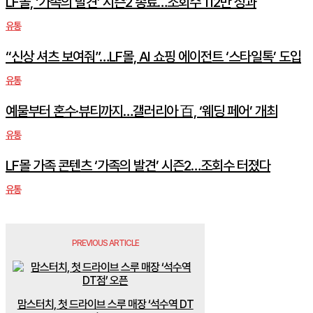
LF몰, ‘가족의 발견’ 시즌2 종료…조회수 112만 성과
유통
“신상 셔츠 보여줘”…LF몰, AI 쇼핑 에이전트 ‘스타일톡’ 도입
유통
예물부터 혼수·뷰티까지…갤러리아 百, ‘웨딩 페어’ 개최
유통
LF몰 가족 콘텐츠 ‘가족의 발견’ 시즌2…조회수 터졌다
유통
PREVIOUS ARTICLE
맘스터치, 첫 드라이브 스루 매장 ‘석수역 DT