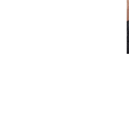
리복, 대표 스니커즈 ‘인스타펌프 퓨리 94’ 다시 선보인다 스포
츠 브랜드 '리복(REE