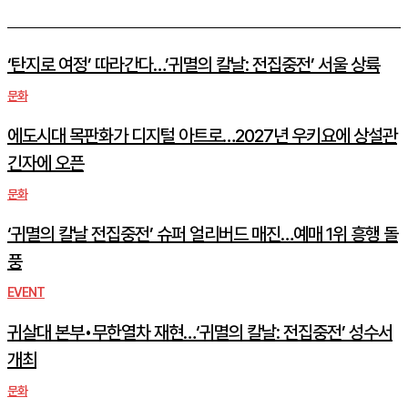
‘탄지로 여정’ 따라간다…’귀멸의 칼날: 전집중전’ 서울 상륙
문화
에도시대 목판화가 디지털 아트로…2027년 우키요에 상설관
긴자에 오픈
문화
‘귀멸의 칼날 전집중전’ 슈퍼 얼리버드 매진…예매 1위 흥행 돌
풍
EVENT
귀살대 본부•무한열차 재현…‘귀멸의 칼날: 전집중전’ 성수서
개최
문화