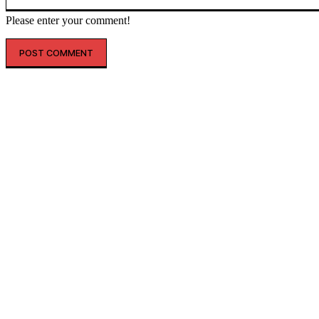
Please enter your comment!
인기글
해외 매출 2.3배↑…아떼, ‘현지화 전략’ 결실
레인스, 첫 ‘풋웨어 컬렉션’ 공개…’드라이부츠’로 카테고리 확장
투썸플레이스, 삼양과 ‘불닭’ 협업 확대…파니니·샌드위치 출시
“버거 먹고 피규어도 받자”…맘스터치, 로스트아크와 썸머 바캉스 세
트 선봬
우포스, 6월 매출 ’40배’ 증가…누적 판매 ’15만 켤레’ 넘었다