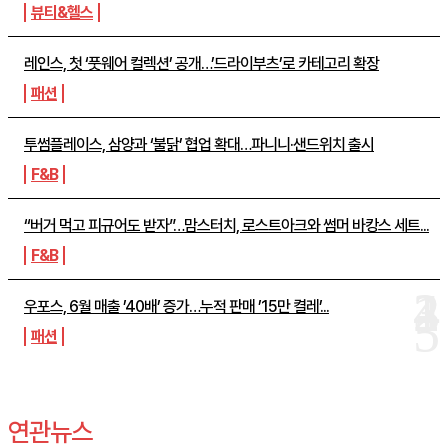
뷰티&헬스
레인스, 첫 ‘풋웨어 컬렉션’ 공개…’드라이부츠’로 카테고리 확장
패션
투썸플레이스, 삼양과 ‘불닭’ 협업 확대…파니니·샌드위치 출시
F&B
“버거 먹고 피규어도 받자”…맘스터치, 로스트아크와 썸머 바캉스 세트...
F&B
우포스, 6월 매출 ’40배’ 증가…누적 판매 ’15만 켤레’...
패션
연관뉴스