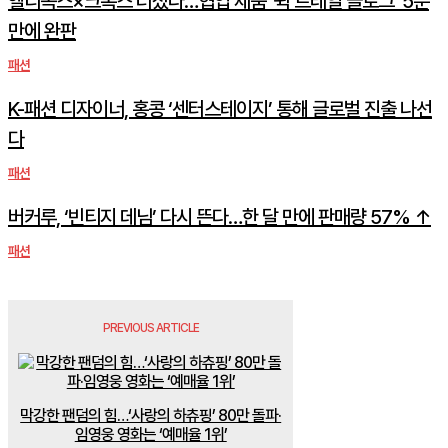
헬리녹스×크록스 터졌다…협업 제품 ‘퀵 트레일 클로그’ 5분
만에 완판
패션
K-패션 디자이너, 홍콩 ‘센터스테이지’ 통해 글로벌 진출 나선
다
패션
버커루, ‘빈티지 데님’ 다시 뜬다…한 달 만에 판매량 57% ↑
패션
PREVIOUS ARTICLE
막강한 팬덤의 힘…‘사랑의 하츄핑’ 80만 돌파·
임영웅 영화는 ‘예매율 1위’