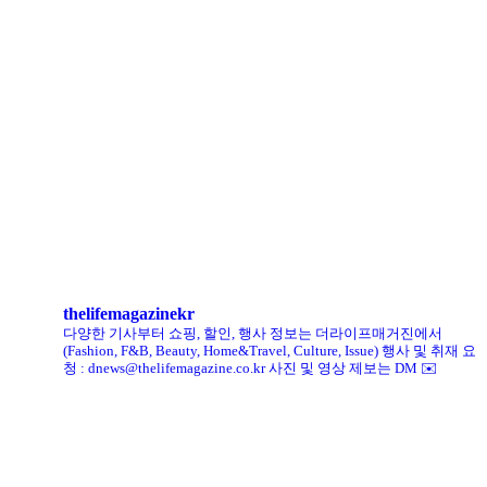
로에베 퍼퓸, 신규 라인 ‘크래프티드 컬렉션’ 선봬
리복, ‘코닥’과 협업 ‘클럽C 85’ 한정판 출시
헨리코튼, 클로브와 두 번째 협업 컬렉션 공개
킨, ‘유니크 로퍼’ 한정판 총 60켤레 단독 판매
thelifemagazinekr
다양한 기사부터 쇼핑, 할인, 행사 정보는 더라이프매거진에서
(Fashion, F&B, Beauty, Home&Travel, Culture, Issue)
행사 및 취재 요
청 : dnews@thelifemagazine.co.kr
사진 및 영상 제보는 DM ✉️