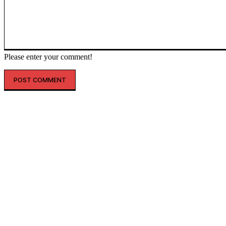
Please enter your comment!
인기글
해외 매출 2.3배↑…아떼, ‘현지화 전략’ 결실
레인스, 첫 ‘풋웨어 컬렉션’ 공개…’드라이부츠’로 카테고리 확장
투썸플레이스, 삼양과 ‘불닭’ 협업 확대…파니니·샌드위치 출시