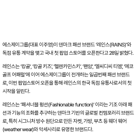
에스제이그룹
(
대표 이주영
)
이 덴마크 패션 브랜드
‘
레인스
(RAINS)’
와
독점 유통 계약을 맺고 국내 첫 팝업 스토어를 오픈한다고
28
일 밝혔다
.
레인스는
‘
캉골
‘, ‘
캉골 키즈
’, ‘
헬렌카민스키
‘, ‘
팬암
’, ‘
엘씨디씨 티엠
’, ‘
에코
골프 어패럴
’
에 이어 에스제이그룹이 전개하는 일곱번째 패션 브랜드
로
,
이번 팝업스토어 오픈을 통해 레인스의 한국 독점 유통사로서의 첫
시작을 알린다
.
레인스는
‘
패셔너블 펑션
(Fashionable function)’
이라는 기조 아래 패
션과 기능의 조화를 추구하는 덴마크 기반의 글로벌 컨템포러리 브랜드
로
,
특히 시그니처 방수 원단으로 만든 자켓
,
가방
,
부츠 등 웨더 웨어
(weather wear)
와 악세사리로 유명한 브랜드다
.