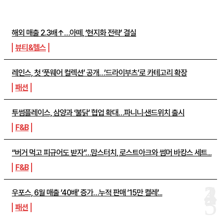
주간뉴스 TOP5
해외 매출 2.3배↑…아떼, ‘현지화 전략’ 결실
뷰티&헬스
레인스, 첫 ‘풋웨어 컬렉션’ 공개…’드라이부츠’로 카테고리 확장
패션
투썸플레이스, 삼양과 ‘불닭’ 협업 확대…파니니·샌드위치 출시
F&B
“버거 먹고 피규어도 받자”…맘스터치, 로스트아크와 썸머 바캉스 세트...
F&B
우포스, 6월 매출 ’40배’ 증가…누적 판매 ’15만 켤레’...
패션