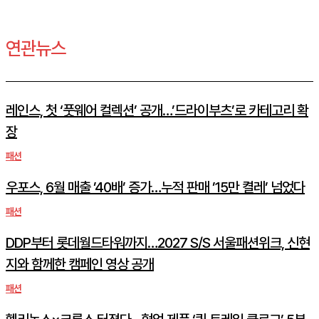
연관뉴스
레인스, 첫 ‘풋웨어 컬렉션’ 공개…’드라이부츠’로 카테고리 확
장
패션
우포스, 6월 매출 ’40배’ 증가…누적 판매 ’15만 켤레’ 넘었다
패션
DDP부터 롯데월드타워까지…2027 S/S 서울패션위크, 신현
지와 함께한 캠페인 영상 공개
패션