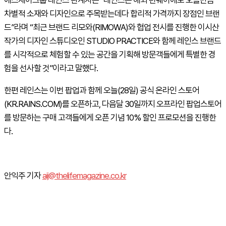
에스제이그룹 레인스 관계자는
“
레인스는 해외 런웨이에도 오를만큼
차별적 소재와 디자인으로 주목받는데다 합리적 가격까지 장점인 브랜
드
”
라며
“
최근 브랜드 리모와
(RIMOWA)
와 협업 전시를 진행한 이시산
작가의 디자인 스튜디오인
STUDIO PRACTICE
와 함께 레인스 브랜드
를 시각적으로 체험할 수 있는 공간을 기획해 방문객들에게 특별한 경
험을 선사할 것
”
이라고 말했다
.
한편 레인스는 이번 팝업과 함께 오늘
(28
일
)
공식 온라인 스토어
(KR.RAINS.COM)
를 오픈하고
,
다음달
30
일까지 오프라인 팝업스토어
를 방문하는 구매 고객들에게 오픈 기념
10%
할인 프로모션을 진행한
다
.
안익주 기자
aij@thelifemagazine.co.kr