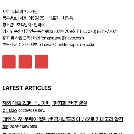
제호 : 더라이프매거진
등록번호 : 서울, 아55475 ㅣ대표자 : 최명옥
청소년보호책임자 : 안익주
경기도 수원시 장안구 송정로83 107동 709호ㅣTEL: 070) 8711-7707
광고 및 사업 문의 : thelifemagazine@naver.com
보도자료 및 기사 제보 : dnews@thelifemagazine.co.kr
LATEST ARTICLES
해외 매출 2.3배↑…아떼, ‘현지화 전략’ 결실
뷰티&헬스
2026년 08월 06일
레인스, 첫 ‘풋웨어 컬렉션’ 공개…’드라이부츠’로 카테고리 확장
패션
2026년 08월 05일