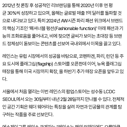
2012
년 첫 론칭 후 성공적인 리브랜딩을 통해
2020
년 이후 연 평
균
30%
씩 성장하고 있으며
,
올해는 글로벌 매출
1
억 달러를 돌파할 것
으로 내다보고 있다
.
특히
2024
년
AW
시즌 파리 패션 위크에서 브랜드
의 핵심 기조인
‘
패셔너블 펑션
(Fashionable function)’
아래 패션과 기
능의 조화로움을 풀어내고
,
비에 젖으면 글씨가 보이는 초대장 등 브랜
드 정체성이 돋보이는 콘텐츠를 선보여 국내외에서 이목을 끌고 있다
.
레인스는 유럽 시장에서의 성공을 바탕으로
,
코펜하겐
,
파리
,
런던 등 주
요 도시에 플래그십
(flagship)
스토어를 오픈한데 이어
,
뉴욕 플래그십
매장을 통해 미국 시장까지 확장
,
올 하반기 추가 매장 오픈을 앞두고 있
다
.
서울에서 처음 열리는 이번 레인스의 팝업스토어는 성수동
LCDC
SEOUL
에서 오는
30
일부터 내년
2
월
28
일까지 만나볼 수 있다
.
전체적
인 공간 기획은 웨더 웨어라는 특징을 살려 자연과 인공물의 관계를 탐
구하는 작품을 주로 선보인다
.