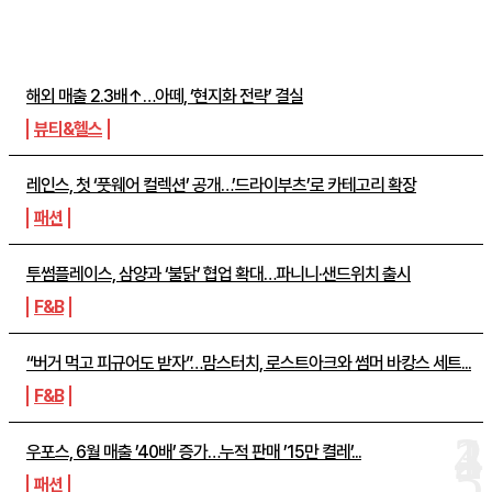
주간뉴스 TOP5
해외 매출 2.3배↑…아떼, ‘현지화 전략’ 결실
뷰티&헬스
레인스, 첫 ‘풋웨어 컬렉션’ 공개…’드라이부츠’로 카테고리 확장
패션
투썸플레이스, 삼양과 ‘불닭’ 협업 확대…파니니·샌드위치 출시
F&B
“버거 먹고 피규어도 받자”…맘스터치, 로스트아크와 썸머 바캉스 세트...
F&B
우포스, 6월 매출 ’40배’ 증가…누적 판매 ’15만 켤레’...
패션