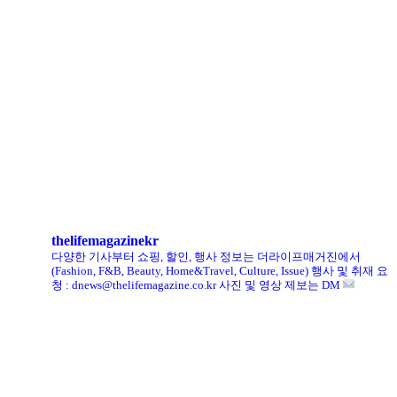
로에베 퍼퓸, 신규 라인 ‘크래프티드 컬렉션’ 선봬
리복, ‘코닥’과 협업 ‘클럽C 85’ 한정판 출시
헨리코튼, 클로브와 두 번째 협업 컬렉션 공개
킨, ‘유니크 로퍼’ 한정판 총 60켤레 단독 판매
thelifemagazinekr
다양한 기사부터 쇼핑, 할인, 행사 정보는 더라이프매거진에서
(Fashion, F&B, Beauty, Home&Travel, Culture, Issue)
행사 및 취재 요
청 : dnews@thelifemagazine.co.kr
사진 및 영상 제보는 DM