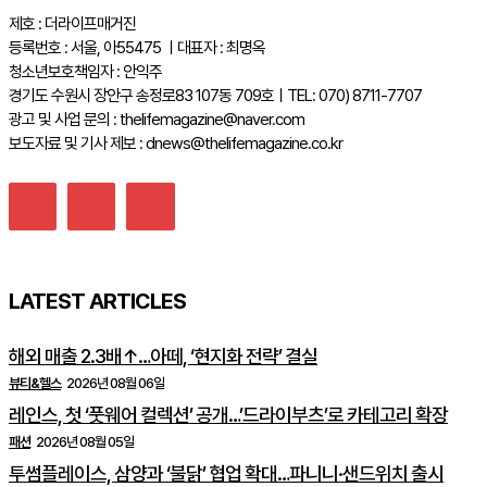
제호 : 더라이프매거진
등록번호 : 서울, 아55475 ㅣ대표자 : 최명옥
청소년보호책임자 : 안익주
경기도 수원시 장안구 송정로83 107동 709호ㅣTEL: 070) 8711-7707
광고 및 사업 문의 : thelifemagazine@naver.com
보도자료 및 기사 제보 : dnews@thelifemagazine.co.kr
LATEST ARTICLES
해외 매출 2.3배↑…아떼, ‘현지화 전략’ 결실
뷰티&헬스
2026년 08월 06일
레인스, 첫 ‘풋웨어 컬렉션’ 공개…’드라이부츠’로 카테고리 확장
패션
2026년 08월 05일
투썸플레이스, 삼양과 ‘불닭’ 협업 확대…파니니·샌드위치 출시