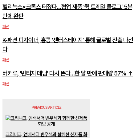
헬리녹스×크록스 터졌다…협업 제품 ‘퀵 트레일 클로그’ 5분
만에 완판
패션
K-패션 디자이너, 홍콩 ‘센터스테이지’ 통해 글로벌 진출 나선
다
패션
버커루, ‘빈티지 데님’ 다시 뜬다…한 달 만에 판매량 57% ↑
패션
PREVIOUS ARTICLE
크리니크, 앰배서더 변우석과 함께한 신제품 화