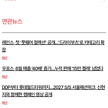
연관뉴스
레인스, 첫 ‘풋웨어 컬렉션’ 공개…’드라이부츠’로 카테고리 확
장
패션
우포스, 6월 매출 ’40배’ 증가…누적 판매 ’15만 켤레’ 넘었다
패션
DDP부터 롯데월드타워까지…2027 S/S 서울패션위크, 신현
지와 함께한 캠페인 영상 공개
패션