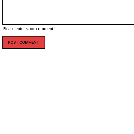
Please enter your comment!
인기글
해외 매출 2.3배↑…아떼, ‘현지화 전략’ 결실
레인스, 첫 ‘풋웨어 컬렉션’ 공개…’드라이부츠’로 카테고리 확장
투썸플레이스, 삼양과 ‘불닭’ 협업 확대…파니니·샌드위치 출시
“버거 먹고 피규어도 받자”…맘스터치, 로스트아크와 썸머 바캉스 세