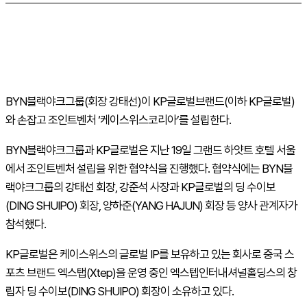
BYN
블랙야크그룹
(
회장 강태선
)
이
KP
글로벌브랜드
(
이하
KP
글로벌
)
와 손잡고 조인트벤처 ‘케이스위스코리아’를 설립한다
.
BYN
블랙야크그룹과
KP
글로벌은 지난
19
일 그랜드 하얏트 호텔 서울
에서 조인트벤처 설립을 위한 협약식을 진행했다
.
협약식에는
BYN
블
랙야크그룹의 강태선 회장
,
강준석 사장과
KP
글로벌의 딩 수이보
(DING SHUIPO)
회장
,
양하준
(YANG HAJUN)
회장 등 양사 관계자가
참석했다
.
KP
글로벌은
케이스위스의 글로벌
IP
를 보유하고 있는 회사로 중국 스
포츠 브랜드 엑스탭
(Xtep)
을 운영 중인 엑스텝인터내셔널홀딩스의 창
립자 딩 수이보
(DING SHUIPO)
회장이 소유하고 있다
.