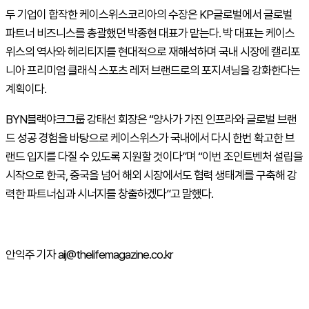
두 기업이 합작한 케이스위스코리아의 수장은
KP
글로벌에서 글로벌
파트너 비즈니스를 총괄했던 박종현 대표가 맡는다
.
박 대표는 케이스
위스의 역사와 헤리티지를 현대적으로 재해석하며 국내 시장에 캘리포
니아 프리미엄 클래식 스포츠 레저 브랜드로의 포지셔닝을 강화한다는
계획이다
.
BYN
블랙야크그룹 강태선 회장은 “양사가 가진 인프라와 글로벌 브랜
드 성공 경험을 바탕으로 케이스위스가 국내에서 다시 한번 확고한 브
랜드 입지를 다질 수 있도록 지원할 것이다”며 “이번 조인트벤처 설립을
시작으로 한국
,
중국을 넘어 해외 시장에서도 협력 생태계를 구축해 강
력한 파트너십과 시너지를 창출하겠다”고 말했다
.
안익주 기자 aij@thelifemagazine.co.kr