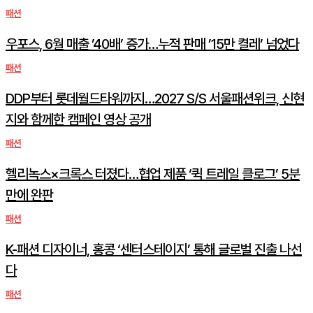
패션
우포스, 6월 매출 ’40배’ 증가…누적 판매 ’15만 켤레’ 넘었다
패션
DDP부터 롯데월드타워까지…2027 S/S 서울패션위크, 신현
지와 함께한 캠페인 영상 공개
패션
헬리녹스×크록스 터졌다…협업 제품 ‘퀵 트레일 클로그’ 5분
만에 완판
패션
K-패션 디자이너, 홍콩 ‘센터스테이지’ 통해 글로벌 진출 나선
다
패션