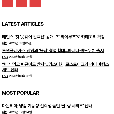
LATEST ARTICLES
레인스, 첫 ‘풋웨어 컬렉션’ 공개…’드라이부츠’로 카테고리 확장
패션
2026년 08월 05일
투썸플레이스, 삼양과 ‘불닭’ 협업 확대…파니니·샌드위치 출시
F&B
2026년 08월 05일
“버거 먹고 피규어도 받자”…맘스터치, 로스트아크와 썸머 바캉스
세트 선봬
F&B
2026년 08월 05일
MOST POPULAR
마운티아, 냉감 기능성·신축성 높인 ‘쿨-링 시리즈’ 선봬
패션
2026년 07월 24일