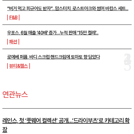
“버거 먹고 피규어도 받자”…맘스터치, 로스트아크와 썸머 바캉스 세트...
F&B
우포스, 6월 매출 ’40배’ 증가…누적 판매 ’15만 켤레’...
패션
로에베 퍼퓸, 바디 스크럽·핸드크림에 토마토 향 담았다
뷰티&헬스
연관뉴스
레인스, 첫 ‘풋웨어 컬렉션’ 공개…’드라이부츠’로 카테고리 확
장