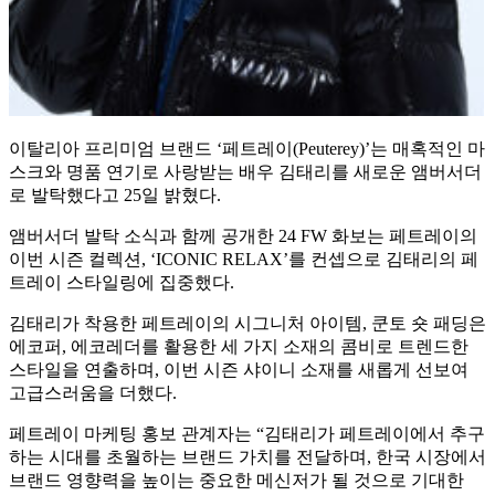
이탈리아 프리미엄 브랜드
‘페트레이
(Peuterey)
’는 매혹적인 마
스크와 명품 연기로 사랑받는 배우 김태리를 새로운 앰버서더
로 발탁했다고
25
일 밝혔다
.
앰버서더 발탁 소식과 함께 공개한 24 FW 화보는 페트레이의
이번 시즌 컬렉션, ‘ICONIC RELAX’를 컨셉으로 김태리의 페
트레이 스타일링에 집중했다.
김태리가 착용한 페트레이의 시그니처 아이템, 쿤토 숏 패딩은
에코퍼, 에코레더를 활용한 세 가지 소재의 콤비로 트렌드한
스타일을 연출하며, 이번 시즌 샤이니 소재를 새롭게 선보여
고급스러움을 더했다.
페트레이 마케팅 홍보 관계자는
“김태리가 페트레이에서 추구
하는 시대를 초월하는 브랜드 가치를 전달하며
,
한국 시장에서
브랜드 영향력을 높이는 중요한 메신저가 될 것으로 기대한