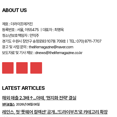
ABOUT US
제호 : 더라이프매거진
등록번호 : 서울, 아55475 ㅣ대표자 : 최명옥
청소년보호책임자 : 안익주
경기도 수원시 장안구 송정로83 107동 709호ㅣTEL: 070) 8711-7707
광고 및 사업 문의 : thelifemagazine@naver.com
보도자료 및 기사 제보 : dnews@thelifemagazine.co.kr
LATEST ARTICLES
해외 매출 2.3배↑…아떼, ‘현지화 전략’ 결실
뷰티&헬스
2026년 08월 06일
레인스, 첫 ‘풋웨어 컬렉션’ 공개…’드라이부츠’로 카테고리 확장