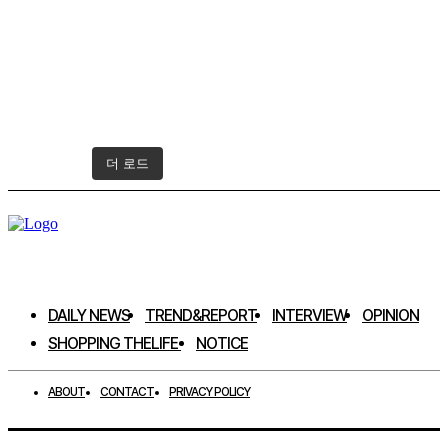
더 로드
인스타그램 팔로우하기
DAILY NEWS
TREND&REPORT
INTERVIEW
OPINION
SHOPPING THELIFE
NOTICE
ABOUT
CONTACT
PRIVACY POLICY