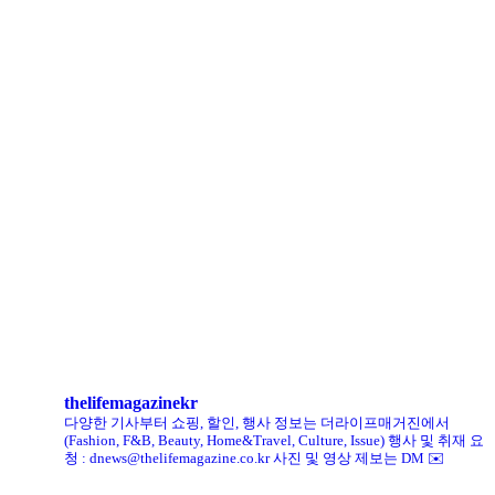
LCDC SEOUL, 홀리데이 겨냥 ‘커피 MD상품’ 선보인다
로에베 퍼퓸, 신규 라인 ‘크래프티드 컬렉션’ 선봬
리복, ‘코닥’과 협업 ‘클럽C 85’ 한정판 출시
헨리코튼, 클로브와 두 번째 협업 컬렉션 공개
킨, ‘유니크 로퍼’ 한정판 총 60켤레 단독 판매
thelifemagazinekr
다양한 기사부터 쇼핑, 할인, 행사 정보는 더라이프매거진에서
(Fashion, F&B, Beauty, Home&Travel, Culture, Issue)
행사 및 취재 요
청 : dnews@thelifemagazine.co.kr
사진 및 영상 제보는 DM ✉️