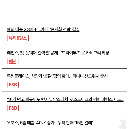
주간뉴스 TOP5
해외 매출 2.3배↑…아떼, ‘현지화 전략’ 결실
뷰티&헬스
레인스, 첫 ‘풋웨어 컬렉션’ 공개…’드라이부츠’로 카테고리 확장
패션
투썸플레이스, 삼양과 ‘불닭’ 협업 확대…파니니·샌드위치 출시
F&B
“버거 먹고 피규어도 받자”…맘스터치, 로스트아크와 썸머 바캉스 세트...
F&B
우포스, 6월 매출 ’40배’ 증가…누적 판매 ’15만 켤레’...