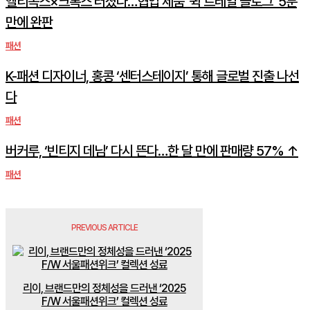
헬리녹스×크록스 터졌다…협업 제품 ‘퀵 트레일 클로그’ 5분
만에 완판
패션
K-패션 디자이너, 홍콩 ‘센터스테이지’ 통해 글로벌 진출 나선
다
패션
버커루, ‘빈티지 데님’ 다시 뜬다…한 달 만에 판매량 57% ↑
패션
PREVIOUS ARTICLE
리이, 브랜드만의 정체성을 드러낸 ‘2025
F/W 서울패션위크’ 컬렉션 성료