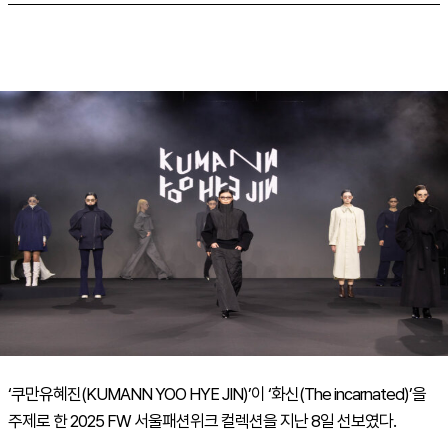
‘쿠만유혜진(KUMANN YOO HYE JIN)’이 ‘화신(The incarnated)’을
주제로 한 2025 FW 서울패션위크 컬렉션을 지난 8일 선보였다.