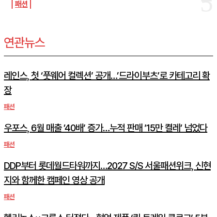
패션
연관뉴스
레인스, 첫 ‘풋웨어 컬렉션’ 공개…’드라이부츠’로 카테고리 확
장
패션
우포스, 6월 매출 ’40배’ 증가…누적 판매 ’15만 켤레’ 넘었다
패션
DDP부터 롯데월드타워까지…2027 S/S 서울패션위크, 신현
지와 함께한 캠페인 영상 공개
패션