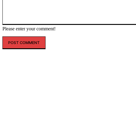
Please enter your comment!
인기글
해외 매출 2.3배↑…아떼, ‘현지화 전략’ 결실
레인스, 첫 ‘풋웨어 컬렉션’ 공개…’드라이부츠’로 카테고리 확장
투썸플레이스, 삼양과 ‘불닭’ 협업 확대…파니니·샌드위치 출시
“버거 먹고 피규어도 받자”…맘스터치, 로스트아크와 썸머 바캉스 세
트 선봬