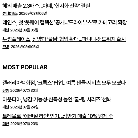
해외 매출 2.3배↑…아떼, ‘현지화 전략’ 결실
뷰티&헬스
2026년 08월 06일
레인스, 첫 ‘풋웨어 컬렉션’ 공개…’드라이부츠’로 카테고리 확장
패션
2026년 08월 05일
투썸플레이스, 삼양과 ‘불닭’ 협업 확대…파니니·샌드위치 출시
F&B
2026년 08월 05일
MOST POPULAR
갤러리아백화점, ‘크록스’ 팝업…여름 샌들·지비츠 모두 모였다
유통
2026년 07월 30일
마운티아, 냉감 기능성·신축성 높인 ‘쿨-링 시리즈’ 선봬
패션
2026년 07월 24일
트레몰로, ‘에센셜 라인’ 인기…상반기 매출 10% 넘게 ↑
패션
2026년 07월 23일