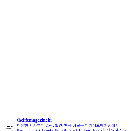
아떼 바네사브루노, ‘헬로키티’와 첫 협업 나섰다
LCDC SEOUL, 홀리데이 겨냥 ‘커피 MD상품’ 선보인다
로에베 퍼퓸, 신규 라인 ‘크래프티드 컬렉션’ 선봬
리복, ‘코닥’과 협업 ‘클럽C 85’ 한정판 출시
헨리코튼, 클로브와 두 번째 협업 컬렉션 공개
킨, ‘유니크 로퍼’ 한정판 총 60켤레 단독 판매
thelifemagazinekr
다양한 기사부터 쇼핑, 할인, 행사 정보는 더라이프매거진에서
(Fashion, F&B, Beauty, Home&Travel, Culture, Issue)
행사 및 취재 요