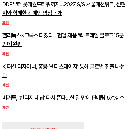
DDP부터 롯데월드타워까지…2027 S/S 서울패션위크, 신현
지와 함께한 캠페인 영상 공개
패션
헬리녹스×크록스 터졌다…협업 제품 ‘퀵 트레일 클로그’ 5분
만에 완판
패션
K-패션 디자이너, 홍콩 ‘센터스테이지’ 통해 글로벌 진출 나선
다
패션
버커루, ‘빈티지 데님’ 다시 뜬다…한 달 만에 판매량 57% ↑
패션