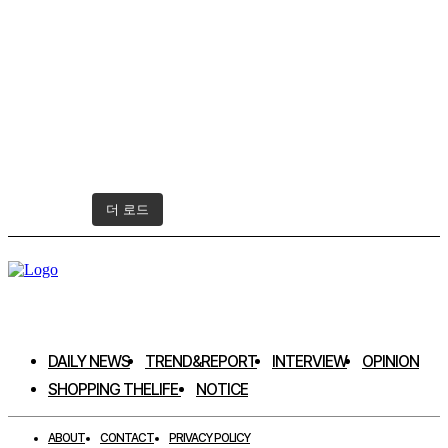
더 로드
인스타그램 팔로우하기
DAILY NEWS
TREND&REPORT
INTERVIEW
OPINION
SHOPPING THELIFE
NOTICE
ABOUT
CONTACT
PRIVACY POLICY