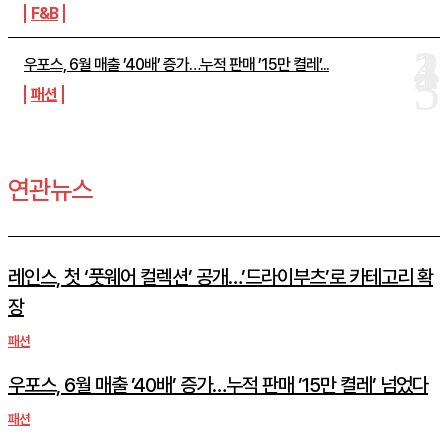
F&B
우포스, 6월 매출 ’40배’ 증가…누적 판매 ’15만 켤레’...
패션
연관뉴스
레인스, 첫 ‘풋웨어 컬렉션’ 공개…’드라이부츠’로 카테고리 확
장
패션
우포스, 6월 매출 ’40배’ 증가…누적 판매 ’15만 켤레’ 넘었다
패션