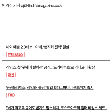
안익주 기자 aij@thelifemagazine.co.kr
주간뉴스 TOP5
해외 매출 2.3배↑…아떼, ‘현지화 전략’ 결실
뷰티&헬스
레인스, 첫 ‘풋웨어 컬렉션’ 공개…’드라이부츠’로 카테고리 확장
패션
투썸플레이스, 삼양과 ‘불닭’ 협업 확대…파니니·샌드위치 출시
F&B
“버거 먹고 피규어도 받자”…맘스터치, 로스트아크와 썸머 바캉스 세트...