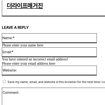
더라이프매거진
LEAVE A REPLY
Name
Please enter your name here
Email
You have entered an incorrect email address!
Please enter your email address here
Websi
Save my name, email, and website in this browser for the next time I 