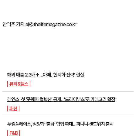
안익주 기자 aij@thelifemagazine.co.kr
주간뉴스 TOP5
해외 매출 2.3배↑…아떼, ‘현지화 전략’ 결실
뷰티&헬스
레인스, 첫 ‘풋웨어 컬렉션’ 공개…’드라이부츠’로 카테고리 확장
패션
투썸플레이스, 삼양과 ‘불닭’ 협업 확대…파니니·샌드위치 출시
F&B