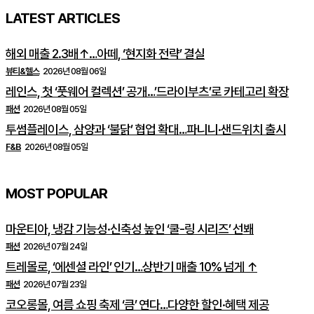
LATEST ARTICLES
해외 매출 2.3배↑…아떼, ‘현지화 전략’ 결실
뷰티&헬스
2026년 08월 06일
레인스, 첫 ‘풋웨어 컬렉션’ 공개…’드라이부츠’로 카테고리 확장
패션
2026년 08월 05일
투썸플레이스, 삼양과 ‘불닭’ 협업 확대…파니니·샌드위치 출시
F&B
2026년 08월 05일
MOST POPULAR
마운티아, 냉감 기능성·신축성 높인 ‘쿨-링 시리즈’ 선봬
패션
2026년 07월 24일
트레몰로, ‘에센셜 라인’ 인기…상반기 매출 10% 넘게 ↑
패션
2026년 07월 23일
코오롱몰, 여름 쇼핑 축제 ‘큼’ 연다…다양한 할인·혜택 제공