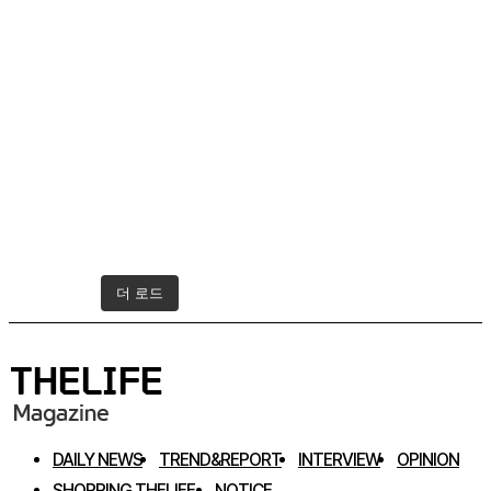
더 로드
인스타그램 팔로우하기
DAILY NEWS
TREND&REPORT
INTERVIEW
OPINION
SHOPPING THELIFE
NOTICE