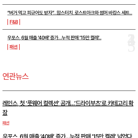
“버거 먹고 피규어도 받자”…맘스터치, 로스트아크와 썸머 바캉스 세트...
F&B
우포스, 6월 매출 ’40배’ 증가…누적 판매 ’15만 켤레’...
패션
연관뉴스
레인스, 첫 ‘풋웨어 컬렉션’ 공개…’드라이부츠’로 카테고리 확
장
패션
우포스, 6월 매출 ’40배’ 증가…누적 판매 ’15만 켤레’ 넘었다