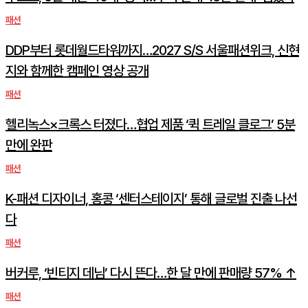
패션
DDP부터 롯데월드타워까지…2027 S/S 서울패션위크, 신현
지와 함께한 캠페인 영상 공개
패션
헬리녹스×크록스 터졌다…협업 제품 ‘퀵 트레일 클로그’ 5분
만에 완판
패션
K-패션 디자이너, 홍콩 ‘센터스테이지’ 통해 글로벌 진출 나선
다
패션
버커루, ‘빈티지 데님’ 다시 뜬다…한 달 만에 판매량 57% ↑
패션