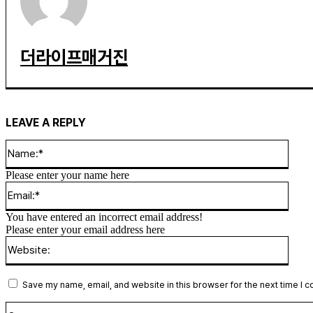
더라이프매거진
LEAVE A REPLY
Name
Please enter your name here
Email
You have entered an incorrect email address!
Please enter your email address here
Websi
Save my name, email, and website in this browser for the next time I 