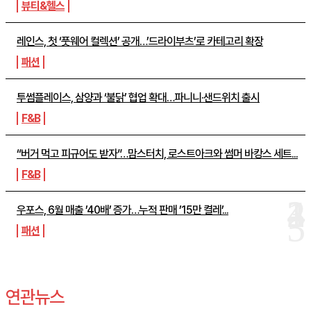
뷰티&헬스
레인스, 첫 ‘풋웨어 컬렉션’ 공개…’드라이부츠’로 카테고리 확장
패션
투썸플레이스, 삼양과 ‘불닭’ 협업 확대…파니니·샌드위치 출시
F&B
“버거 먹고 피규어도 받자”…맘스터치, 로스트아크와 썸머 바캉스 세트...
F&B
우포스, 6월 매출 ’40배’ 증가…누적 판매 ’15만 켤레’...
패션
연관뉴스