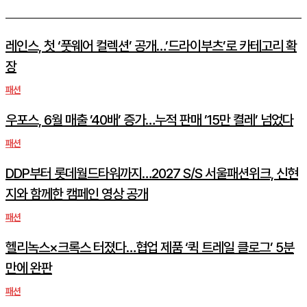
레인스, 첫 ‘풋웨어 컬렉션’ 공개…’드라이부츠’로 카테고리 확
장
패션
우포스, 6월 매출 ’40배’ 증가…누적 판매 ’15만 켤레’ 넘었다
패션
DDP부터 롯데월드타워까지…2027 S/S 서울패션위크, 신현
지와 함께한 캠페인 영상 공개
패션
헬리녹스×크록스 터졌다…협업 제품 ‘퀵 트레일 클로그’ 5분
만에 완판
패션