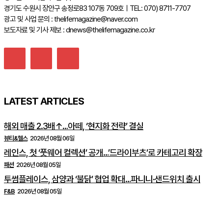
경기도 수원시 장안구 송정로83 107동 709호ㅣTEL: 070) 8711-7707
광고 및 사업 문의 : thelifemagazine@naver.com
보도자료 및 기사 제보 : dnews@thelifemagazine.co.kr
LATEST ARTICLES
해외 매출 2.3배↑…아떼, ‘현지화 전략’ 결실
뷰티&헬스
2026년 08월 06일
레인스, 첫 ‘풋웨어 컬렉션’ 공개…’드라이부츠’로 카테고리 확장
패션
2026년 08월 05일
투썸플레이스, 삼양과 ‘불닭’ 협업 확대…파니니·샌드위치 출시
F&B
2026년 08월 05일