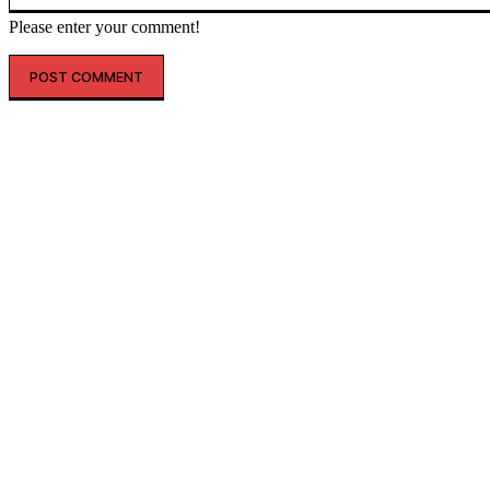
Please enter your comment!
인기글
해외 매출 2.3배↑…아떼, ‘현지화 전략’ 결실
레인스, 첫 ‘풋웨어 컬렉션’ 공개…’드라이부츠’로 카테고리 확장
투썸플레이스, 삼양과 ‘불닭’ 협업 확대…파니니·샌드위치 출시
“버거 먹고 피규어도 받자”…맘스터치, 로스트아크와 썸머 바캉스 세
트 선봬
우포스, 6월 매출 ’40배’ 증가…누적 판매 ’15만 켤레’ 넘었다