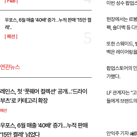
F&B
이번 성수 팝업
현장에서는 르봉(
우포스, 6월 매출 ’40배’ 증가…누적 판매 ’15만 켤
레’...
팩, 숄더백 등 
패션
또한 스웨이드, 
백은 레이어링을
연관뉴스
팝업스토어의 인기
가했다.
레인스, 첫 ‘풋웨어 컬렉션’ 공개…’드라이
LF 관계자는 “
부츠’로 카테고리 확장
들에게 브랜드의
패션
우포스, 6월 매출 ’40배’ 증가…누적 판매
안익주 기자 aij@th
’15만 켤레’ 넘었다