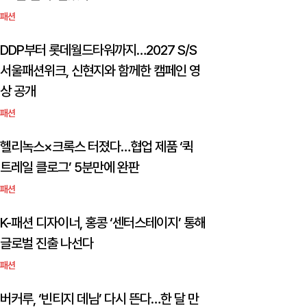
패션
DDP부터 롯데월드타워까지…2027 S/S
서울패션위크, 신현지와 함께한 캠페인 영
상 공개
패션
헬리녹스×크록스 터졌다…협업 제품 ‘퀵
트레일 클로그’ 5분만에 완판
패션
K-패션 디자이너, 홍콩 ‘센터스테이지’ 통해
글로벌 진출 나선다
패션
버커루, ‘빈티지 데님’ 다시 뜬다…한 달 만