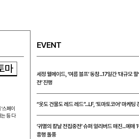
EVENT
‘토마
세정 웰메이드, ‘여름 블프’ 동참…17일간 ‘대규모 
전’ 진행
“옷도 건물도 레드 레드”…LF, ‘토마토코어’ 마케팅
 '스페이
는 등 다
‘귀멸의 칼날 전집중전’ 슈퍼 얼리버드 매진…예매 
흥행 돌풍