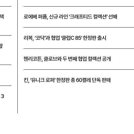
혜택
로에베 퍼퓸, 신규 라인 ‘크래프티드 컬렉션’ 선봬
리복, ‘코닥’과 협업 ‘클럽C 85’ 한정판 출시
할
헨리코튼, 클로브와 두 번째 협업 컬렉션 공개
킨, ‘유니크 로퍼’ 한정판 총 60켤레 단독 판매
 3