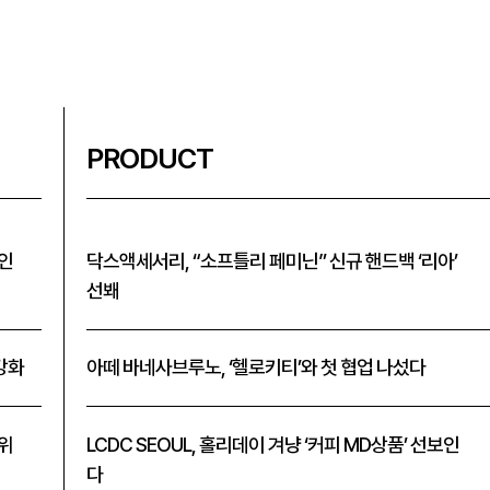
PRODUCT
할인
닥스액세서리, “소프틀리 페미닌” 신규 핸드백 ‘리아’
선봬
 강화
아떼 바네사브루노, ‘헬로키티’와 첫 협업 나섰다
1위
LCDC SEOUL, 홀리데이 겨냥 ‘커피 MD상품’ 선보인
다