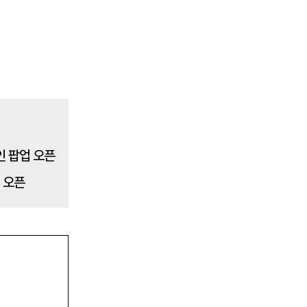
인기글
해외 매출 2.3배↑…아떼, ‘현지화 전략’ 결실
업 오픈
레인스, 첫 ‘풋웨어 컬렉션’ 공개…’드라이부
츠’로 카테고리 확장
투썸플레이스, 삼양과 ‘불닭’ 협업 확대…파
니니·샌드위치 출시
“버거 먹고 피규어도 받자”…맘스터치, 로스