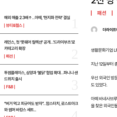
2천 명
패션
해외 매출 2.3배↑…아떼, ‘현지화 전략’ 결실
뷰티&헬스
더라이프
레인스, 첫 ‘풋웨어 컬렉션’ 공개…’드라이부츠’로
카테고리 확장
생활문화기업 L
패션
지난 12일부터 총
투썸플레이스, 삼양과 ‘불닭’ 협업 확대…파니니·샌
우선 외국인 방문
드위치 출시
도 있었다.
F&B
아떼 바네사브루
“버거 먹고 피규어도 받자”…맘스터치, 로스트아크
을 찾은 외국인
와 썸머 바캉스 세트...