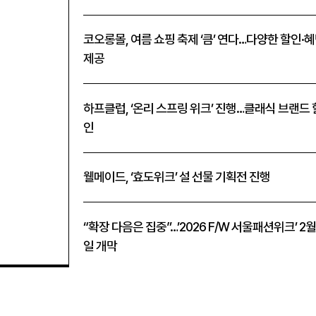
코오롱몰, 여름 쇼핑 축제 ‘큼’ 연다…다양한 할인·
제공
하프클럽, ‘온리 스프링 위크’ 진행…클래식 브랜드 
인
웰메이드, ‘효도위크’ 설 선물 기획전 진행
“확장 다음은 집중”…’2026 F/W 서울패션위크’ 2월
일 개막