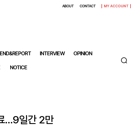
ABOUT
CONTACT
MY ACCOUNT
END&REPORT
INTERVIEW
OPINION
E
NOTICE
료…9일간 2만