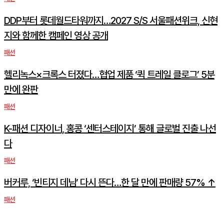
DDP부터 롯데월드타워까지…2027 S/S 서울패션위크, 신현
지와 함께한 캠페인 영상 공개
패션
헬리녹스×크록스 터졌다…협업 제품 ‘퀵 트레일 클로그’ 5분
만에 완판
패션
K-패션 디자이너, 홍콩 ‘센터스테이지’ 통해 글로벌 진출 나선
다
패션
버커루, ‘빈티지 데님’ 다시 뜬다…한 달 만에 판매량 57% ↑
패션