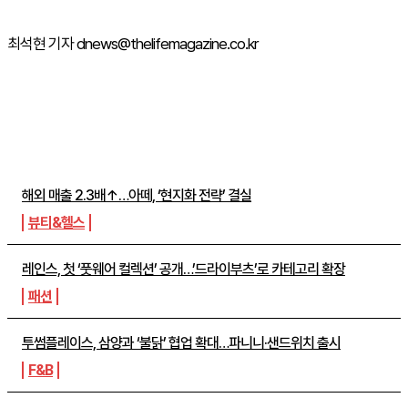
최석현 기자 dnews@thelifemagazine.co.kr
주간뉴스 TOP5
해외 매출 2.3배↑…아떼, ‘현지화 전략’ 결실
뷰티&헬스
레인스, 첫 ‘풋웨어 컬렉션’ 공개…’드라이부츠’로 카테고리 확장
패션
투썸플레이스, 삼양과 ‘불닭’ 협업 확대…파니니·샌드위치 출시
F&B