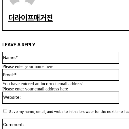
더라이프매거진
LEAVE A REPLY
Name
Please enter your name here
Email
You have entered an incorrect email address!
Please enter your email address here
Websi
Save my name, email, and website in this browser for the next time I 