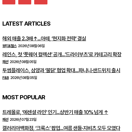
LATEST ARTICLES
해외 매출 2.3배↑…아떼, ‘현지화 전략’ 결실
뷰티&헬스
2026년 08월 06일
레인스, 첫 ‘풋웨어 컬렉션’ 공개…’드라이부츠’로 카테고리 확장
패션
2026년 08월 05일
투썸플레이스, 삼양과 ‘불닭’ 협업 확대…파니니·샌드위치 출시
F&B
2026년 08월 05일
MOST POPULAR
트레몰로, ‘에센셜 라인’ 인기…상반기 매출 10% 넘게 ↑
패션
2026년 07월 23일
갤러리아백화점, ‘크록스’ 팝업…여름 샌들·지비츠 모두 모였다