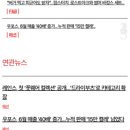
“버거 먹고 피규어도 받자”…맘스터치, 로스트아크와 썸머 바캉스 세트...
F&B
우포스, 6월 매출 ’40배’ 증가…누적 판매 ’15만 켤레’...
패션
연관뉴스
레인스, 첫 ‘풋웨어 컬렉션’ 공개…’드라이부츠’로 카테고리 확
장
패션
우포스, 6월 매출 ’40배’ 증가…누적 판매 ’15만 켤레’ 넘었다
패션