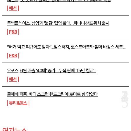
패션
투썸플레이스, 삼양과 ‘불닭’ 협업 확대…파니니·샌드위치 출시
F&B
“버거 먹고 피규어도 받자”…맘스터치, 로스트아크와 썸머 바캉스 세트...
F&B
우포스, 6월 매출 ’40배’ 증가…누적 판매 ’15만 켤레’...
패션
로에베 퍼퓸, 바디 스크럽·핸드크림에 토마토 향 담았다
뷰티&헬스
연관뉴스