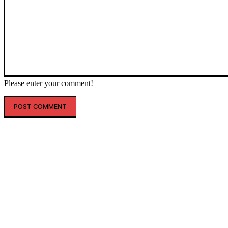
Please enter your comment!
인기글
해외 매출 2.3배↑…아떼, ‘현지화 전략’ 결실
레인스, 첫 ‘풋웨어 컬렉션’ 공개…’드라이부츠’로 카테고리 확장
투썸플레이스, 삼양과 ‘불닭’ 협업 확대…파니니·샌드위치 출시