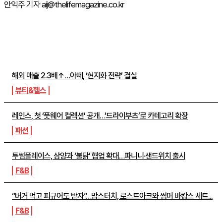
안익주 기자 aij@thelifemagazine.co.kr
주간뉴스 TOP5
해외 매출 2.3배↑…아떼, ‘현지화 전략’ 결실
뷰티&헬스
레인스, 첫 ‘풋웨어 컬렉션’ 공개…’드라이부츠’로 카테고리 확장
패션
투썸플레이스, 삼양과 ‘불닭’ 협업 확대…파니니·샌드위치 출시
F&B
“버거 먹고 피규어도 받자”…맘스터치, 로스트아크와 썸머 바캉스 세트...
F&B