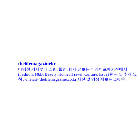
리복, ‘코닥’과 협업 ‘클럽C 85’ 한정판 출시
헨리코튼, 클로브와 두 번째 협업 컬렉션 공개
킨, ‘유니크 로퍼’ 한정판 총 60켤레 단독 판매
thelifemagazinekr
다양한 기사부터 쇼핑, 할인, 행사 정보는 더라이프매거진에서
(Fashion, F&B, Beauty, Home&Travel, Culture, Issue)
행사 및 취재 요
청 : dnews@thelifemagazine.co.kr
사진 및 영상 제보는 DM