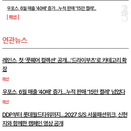
우포스, 6월 매출 ’40배’ 증가…누적 판매 ’15만 켤레’...
패션
연관뉴스
레인스, 첫 ‘풋웨어 컬렉션’ 공개…’드라이부츠’로 카테고리 확
장
패션
우포스, 6월 매출 ’40배’ 증가…누적 판매 ’15만 켤레’ 넘었다
패션
DDP부터 롯데월드타워까지…2027 S/S 서울패션위크, 신현
지와 함께한 캠페인 영상 공개