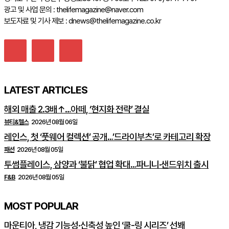
광고 및 사업 문의 : thelifemagazine@naver.com
보도자료 및 기사 제보 : dnews@thelifemagazine.co.kr
LATEST ARTICLES
해외 매출 2.3배↑…아떼, ‘현지화 전략’ 결실
뷰티&헬스
2026년 08월 06일
레인스, 첫 ‘풋웨어 컬렉션’ 공개…’드라이부츠’로 카테고리 확장
패션
2026년 08월 05일
투썸플레이스, 삼양과 ‘불닭’ 협업 확대…파니니·샌드위치 출시
F&B
2026년 08월 05일
MOST POPULAR
마운티아, 냉감 기능성·신축성 높인 ‘쿨-링 시리즈’ 선봬