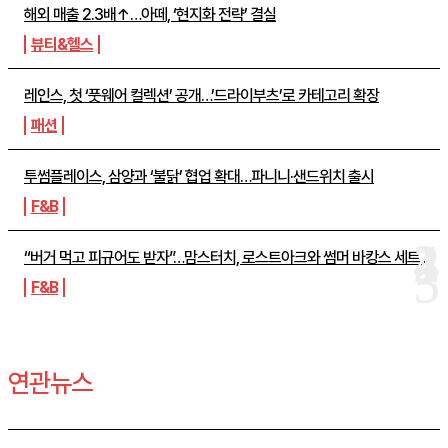
해외 매출 2.3배↑…아떼, ‘현지화 전략’ 결실
뷰티&헬스
레인스, 첫 ‘풋웨어 컬렉션’ 공개…’드라이부츠’로 카테고리 확장
패션
투썸플레이스, 삼양과 ‘불닭’ 협업 확대…파니니·샌드위치 출시
F&B
“버거 먹고 피규어도 받자”…맘스터치, 로스트아크와 썸머 바캉스 세트...
F&B
연관뉴스