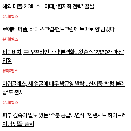
해외 매출 2.3배↑…아떼, ‘현지화 전략’ 결실
뷰티&헬스
로에베 퍼퓸, 바디 스크럽·핸드크림에 토마토 향 담았다
뷰티&헬스
비디비치, 中 오프라인 공략 본격화…왓슨스 ‘2330개 매장’
입점
뷰티&헬스
아워글래스, 새 얼굴에 배우 박규영 발탁…신제품 ‘팬텀 블러
밤’도 출시
뷰티&헬스
피부 깊숙이 밀도 있는 ‘수분 공급’…연작, ‘인텐시브 하이드레
이팅 앰플’ 출시