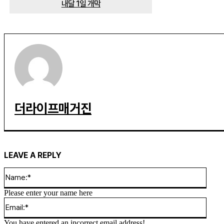
내달 1일 개막
더라이프매거진
LEAVE A REPLY
Name
Please enter your name here
Email
You have entered an incorrect email address!