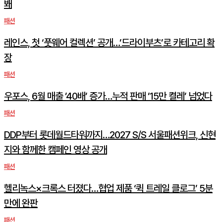
봬
패션
레인스, 첫 ‘풋웨어 컬렉션’ 공개…’드라이부츠’로 카테고리 확
장
패션
우포스, 6월 매출 ’40배’ 증가…누적 판매 ’15만 켤레’ 넘었다
패션
DDP부터 롯데월드타워까지…2027 S/S 서울패션위크, 신현
지와 함께한 캠페인 영상 공개
패션
헬리녹스×크록스 터졌다…협업 제품 ‘퀵 트레일 클로그’ 5분
만에 완판
패션