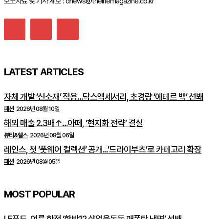
보도자료 및 기사 제보 : dnews@thelifemagazine.co.kr
LATEST ARTICLES
자체 개발 ‘신소재’ 적용…닥스액세서리, 초경량 ‘에테르 백’ 선봬
패션
2026년 08월 10일
해외 매출 2.3배↑…아떼, ‘현지화 전략’ 결실
뷰티&헬스
2026년 08월 06일
레인스, 첫 ‘풋웨어 컬렉션’ 공개…’드라이부츠’로 카테고리 확장
패션
2026년 08월 05일
MOST POPULAR
LF푸드, 여름 한정 ‘한반12 살얼음동동 깨폭탄 냉면’ 선봬