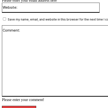
Please enter your email address here
Websi
Save my name, email, and website in this browser for the next time I 
Please enter your comment!