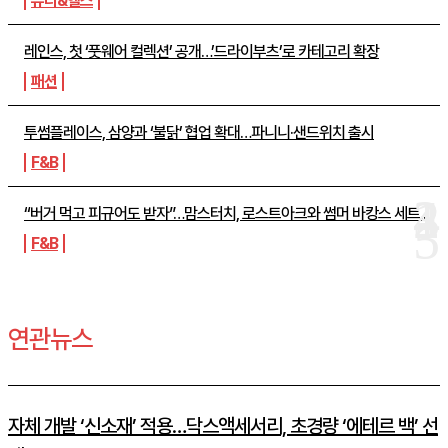
뷰티&헬스
레인스, 첫 ‘풋웨어 컬렉션’ 공개…’드라이부츠’로 카테고리 확장
패션
투썸플레이스, 삼양과 ‘불닭’ 협업 확대…파니니·샌드위치 출시
F&B
“버거 먹고 피규어도 받자”…맘스터치, 로스트아크와 썸머 바캉스 세트...
F&B
연관뉴스
자체 개발 ‘신소재’ 적용…닥스액세서리, 초경량 ‘에테르 백’ 선