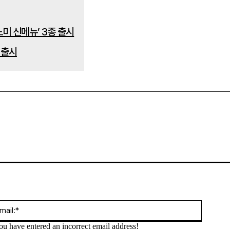
 출시
:*
Email:*
ou have entered an incorrect email address!