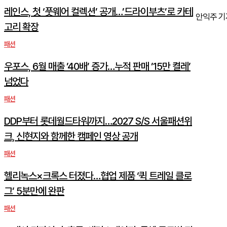
레인스, 첫 ‘풋웨어 컬렉션’ 공개…’드라이부츠’로 카테
안익주 기자 a
고리 확장
패션
우포스, 6월 매출 ’40배’ 증가…누적 판매 ’15만 켤레’
넘었다
패션
DDP부터 롯데월드타워까지…2027 S/S 서울패션위
크, 신현지와 함께한 캠페인 영상 공개
패션
헬리녹스×크록스 터졌다…협업 제품 ‘퀵 트레일 클로
그’ 5분만에 완판
패션