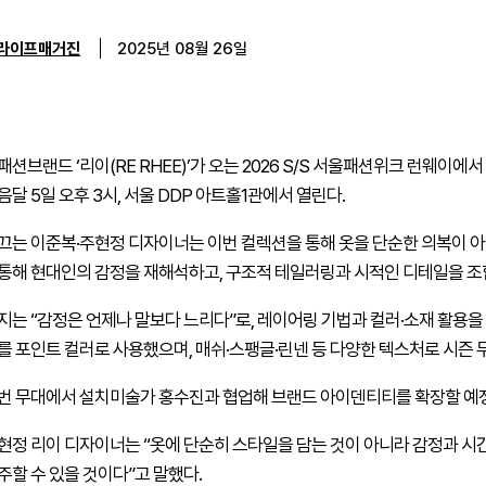
라이프매거진
2025년 08월 26일
션브랜드 ‘리이(RE RHEE)’가 오는 2026 S/S 서울패션위크 런웨이에서 
달 5일 오후 3시, 서울 DDP 아트홀1관에서 열린다.
끄는 이준복·주현정 디자이너는 이번 컬렉션을 통해 옷을 단순한 의복이 아닌
통해 현대인의 감정을 재해석하고, 구조적 테일러링과 시적인 디테일을 조
지는 “감정은 언제나 말보다 느리다”로, 레이어링 기법과 컬러·소재 활용을
를 포인트 컬러로 사용했으며, 매쉬·스팽글·린넨 등 다양한 텍스처로 시즌 
번 무대에서 설치미술가 홍수진과 협업해 브랜드 아이덴티티를 확장할 예
현정 리이 디자이너는 “옷에 단순히 스타일을 담는 것이 아니라 감정과 시
주할 수 있을 것이다”고 말했다.