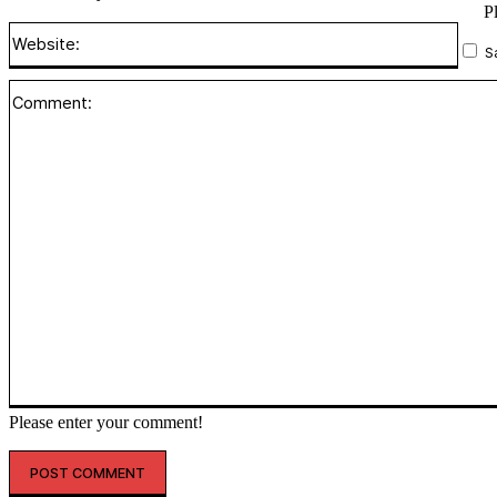
P
Websi
S
Please enter your comment!