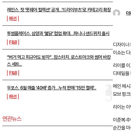
레인스, 첫 ‘풋웨어 컬렉션’ 공개…’드라이부츠’로 카테고리 확장
더
패션
투썸플레이스, 삼양과 ‘불닭’ 협업 확대…파니니·샌드위치 출시
F&B
디자이너 패
이쇼는 다음
“버거 먹고 피규어도 받자”…맘스터치, 로스트아크와 썸머 바캉
스 세트...
리이를 이
F&B
디테일을 
메인 메시
우포스, 6월 매출 ’40배’ 증가…누적 판매 ’15만 켤레’...
모브 핑크
패션
리이는 이
연관뉴스
이준복·주
순간을 마