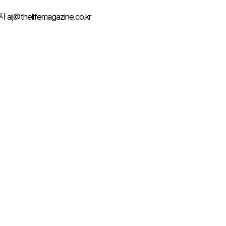
ij@thelifemagazine.co.kr