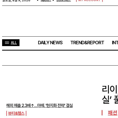
일요일, 8월 9, 2026
ABOUT
CONTACT
MY ACCOUNT
DAILY NEWS
TREND&REPORT
IN
ALL
리이
주간뉴스 TOP5
실’
해외 매출 2.3배↑…아떼, ‘현지화 전략’ 결실
패션
뷰티&헬스