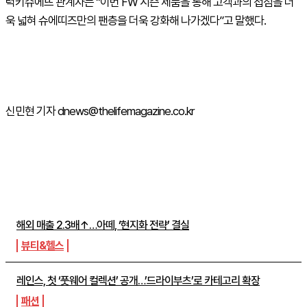
럭키슈에뜨 관계자는 “이번
FW
시즌 제품을 통해 고객과의 접점을 더
욱 넓혀 슈에띠즈만의 팬층을 더욱 강화해 나가겠다”고 말했다.
신민현 기자 dnews@thelifemagazine.co.kr
주간뉴스 TOP5
해외 매출 2.3배↑…아떼, ‘현지화 전략’ 결실
뷰티&헬스
레인스, 첫 ‘풋웨어 컬렉션’ 공개…’드라이부츠’로 카테고리 확장
패션