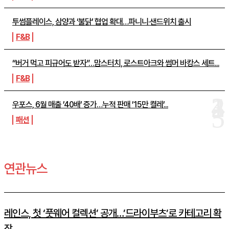
투썸플레이스, 삼양과 ‘불닭’ 협업 확대…파니니·샌드위치 출시
F&B
“버거 먹고 피규어도 받자”…맘스터치, 로스트아크와 썸머 바캉스 세트...
F&B
우포스, 6월 매출 ’40배’ 증가…누적 판매 ’15만 켤레’...
패션
연관뉴스
레인스, 첫 ‘풋웨어 컬렉션’ 공개…’드라이부츠’로 카테고리 확
장