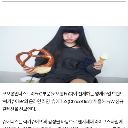
코오롱인더스트리
FnC
부문(코오롱
FnC
)이 전개하는 영캐주얼 브랜드
‘럭키슈에뜨’의 온라인 라인 ‘슈에띠즈(
Chouetties
)’가 올해
F/W
신규
컬렉션을 선보인다.
슈에띠즈는 럭키슈에뜨의 감성을 바탕으로 젠지세대 라이프스타일에