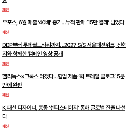
패션
우포스, 6월 매출 ’40배’ 증가…누적 판매 ’15만 켤레’ 넘었다
패션
DDP부터 롯데월드타워까지…2027 S/S 서울패션위크, 신현
지와 함께한 캠페인 영상 공개
패션
헬리녹스×크록스 터졌다…협업 제품 ‘퀵 트레일 클로그’ 5분
만에 완판
패션
K-패션 디자이너, 홍콩 ‘센터스테이지’ 통해 글로벌 진출 나선
다
패션