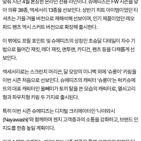
맞춰 지난 4월 론칭한 온라인 전용 라인이다. 슈에띠즈는
FW
시즌을 맞
아 의류 38종, 액세서리 13종을 선보인다. 상반기 히트 아이템이었던 티
셔츠는 가을·겨울 버전으로 재해석해 선보이며, 인기 제품이었던 레오
파드 팬츠 역시 스커트 버전으로 확장해 출시한다.
이 밖에도 프릴 포인트 및 슈에띠즈의 상징인 초승달 디테일이 자수 기
법으로 들어간 재킷, 레더 재킷, 맨투맨, 카디건, 팬츠 등을 다채롭게 선
보인다.
액세서리로는 스크런치 머리끈, 달 모양의 미니백 외에 ‘슈롱이’ 키링을
이번 시즌 처음으로 선보인다. 슈에띠즈의 캐릭터 ‘슈롱이’는 럭키슈에
뜨의 대표 캐릭터인 올빼미가 토끼 탈을 쓴 모습의 캐릭터로, 열쇠고리
형과 파우치형 키링 두 가지로 출시된다.
특히 이번 시즌 슈에띠즈는 디지털 크리에이터인 ‘나야와시
(
Nayawashi
)’와 함께하며 젠지 고객층과의 소통을 강화하고, 브랜드 인
지도를 한층 높일 계획이다.