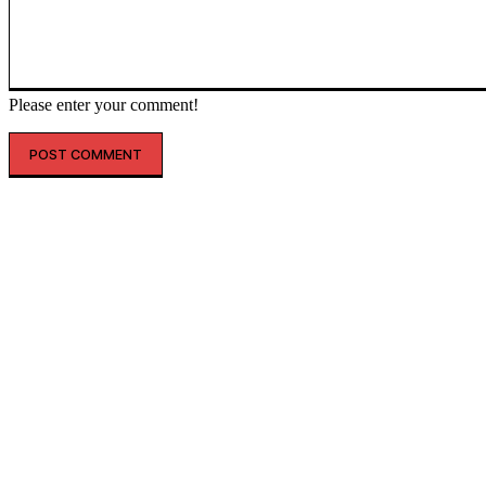
Please enter your comment!
인기글
자체 개발 ‘신소재’ 적용…닥스액세서리, 초경량 ‘에테르 백’ 선봬
해외 매출 2.3배↑…아떼, ‘현지화 전략’ 결실
레인스, 첫 ‘풋웨어 컬렉션’ 공개…’드라이부츠’로 카테고리 확장
투썸플레이스, 삼양과 ‘불닭’ 협업 확대…파니니·샌드위치 출시