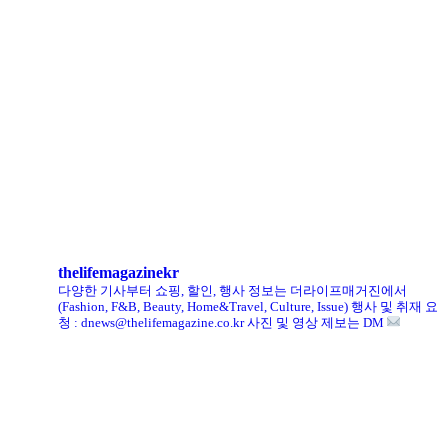
로에베 퍼퓸, 신규 라인 ‘크래프티드 컬렉션’ 선봬
리복, ‘코닥’과 협업 ‘클럽C 85’ 한정판 출시
헨리코튼, 클로브와 두 번째 협업 컬렉션 공개
킨, ‘유니크 로퍼’ 한정판 총 60켤레 단독 판매
thelifemagazinekr
다양한 기사부터 쇼핑, 할인, 행사 정보는 더라이프매거진에서
(Fashion, F&B, Beauty, Home&Travel, Culture, Issue)
행사 및 취재 요
청 : dnews@thelifemagazine.co.kr
사진 및 영상 제보는 DM