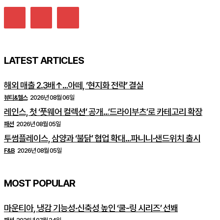
LATEST ARTICLES
해외 매출 2.3배↑…아떼, ‘현지화 전략’ 결실
뷰티&헬스
2026년 08월 06일
레인스, 첫 ‘풋웨어 컬렉션’ 공개…’드라이부츠’로 카테고리 확장
패션
2026년 08월 05일
투썸플레이스, 삼양과 ‘불닭’ 협업 확대…파니니·샌드위치 출시
F&B
2026년 08월 05일
MOST POPULAR
마운티아, 냉감 기능성·신축성 높인 ‘쿨-링 시리즈’ 선봬