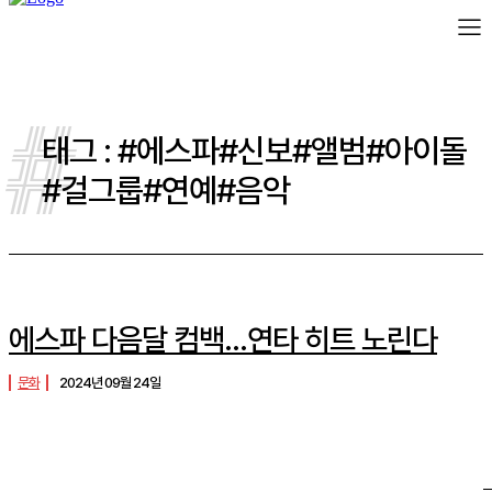
#
태그 :
#에스파#신보#앨범#아이돌
#걸그룹#연예#음악
에스파 다음달 컴백…연타 히트 노린다
문화
2024년 09월 24일