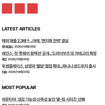
LATEST ARTICLES
해외 매출 2.3배↑…아떼, ‘현지화 전략’ 결실
뷰티&헬스
2026년 08월 06일
레인스, 첫 ‘풋웨어 컬렉션’ 공개…’드라이부츠’로 카테고리 확장
패션
2026년 08월 05일
투썸플레이스, 삼양과 ‘불닭’ 협업 확대…파니니·샌드위치 출시
F&B
2026년 08월 05일
MOST POPULAR
마운티아, 냉감 기능성·신축성 높인 ‘쿨-링 시리즈’ 선봬