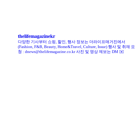
킨, ‘유니크 로퍼’ 한정판 총 60켤레 단독 판매
thelifemagazinekr
다양한 기사부터 쇼핑, 할인, 행사 정보는 더라이프매거진에서
(Fashion, F&B, Beauty, Home&Travel, Culture, Issue)
행사 및 취재 요
청 : dnews@thelifemagazine.co.kr
사진 및 영상 제보는 DM ✉️