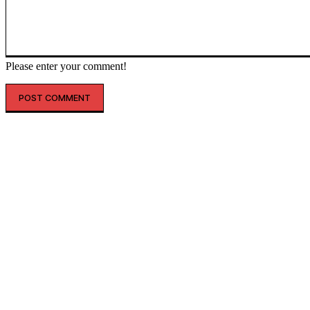
Please enter your comment!
인기글
해외 매출 2.3배↑…아떼, ‘현지화 전략’ 결실
레인스, 첫 ‘풋웨어 컬렉션’ 공개…’드라이부츠’로 카테고리 확장
투썸플레이스, 삼양과 ‘불닭’ 협업 확대…파니니·샌드위치 출시
“버거 먹고 피규어도 받자”…맘스터치, 로스트아크와 썸머 바캉스 세