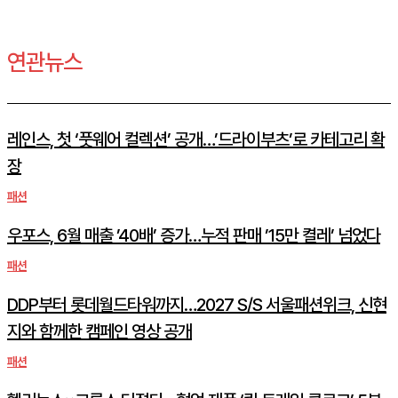
연관뉴스
레인스, 첫 ‘풋웨어 컬렉션’ 공개…’드라이부츠’로 카테고리 확
장
패션
우포스, 6월 매출 ’40배’ 증가…누적 판매 ’15만 켤레’ 넘었다
패션
DDP부터 롯데월드타워까지…2027 S/S 서울패션위크, 신현
지와 함께한 캠페인 영상 공개
패션