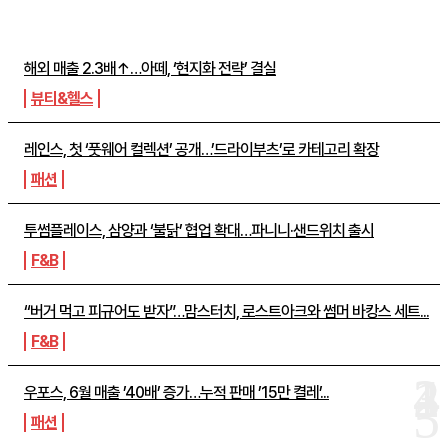
주간뉴스 TOP5
해외 매출 2.3배↑…아떼, ‘현지화 전략’ 결실
뷰티&헬스
레인스, 첫 ‘풋웨어 컬렉션’ 공개…’드라이부츠’로 카테고리 확장
패션
투썸플레이스, 삼양과 ‘불닭’ 협업 확대…파니니·샌드위치 출시
F&B
“버거 먹고 피규어도 받자”…맘스터치, 로스트아크와 썸머 바캉스 세트...
F&B
우포스, 6월 매출 ’40배’ 증가…누적 판매 ’15만 켤레’...
패션