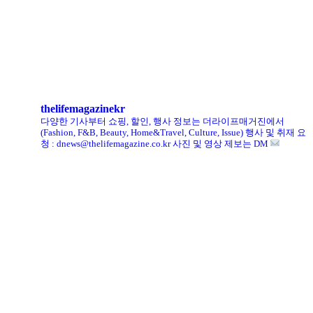
헨리코튼, 클로브와 두 번째 협업 컬렉션 공개
킨, ‘유니크 로퍼’ 한정판 총 60켤레 단독 판매
thelifemagazinekr
다양한 기사부터 쇼핑, 할인, 행사 정보는 더라이프매거진에서
(Fashion, F&B, Beauty, Home&Travel, Culture, Issue)
행사 및 취재 요
청 : dnews@thelifemagazine.co.kr
사진 및 영상 제보는 DM