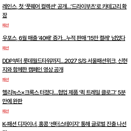
레인스, 첫 ‘풋웨어 컬렉션’ 공개…’드라이부츠’로 카테고리 확
장
패션
우포스, 6월 매출 ’40배’ 증가…누적 판매 ’15만 켤레’ 넘었다
패션
DDP부터 롯데월드타워까지…2027 S/S 서울패션위크, 신현
지와 함께한 캠페인 영상 공개
패션
헬리녹스×크록스 터졌다…협업 제품 ‘퀵 트레일 클로그’ 5분
만에 완판
패션
K-패션 디자이너, 홍콩 ‘센터스테이지’ 통해 글로벌 진출 나선