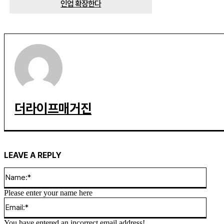
인업 확장한다
더라이프매거진
LEAVE A REPLY
Name
Please enter your name here
Email
You have entered an incorrect email address!