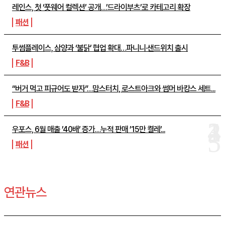
레인스, 첫 ‘풋웨어 컬렉션’ 공개…’드라이부츠’로 카테고리 확장
패션
투썸플레이스, 삼양과 ‘불닭’ 협업 확대…파니니·샌드위치 출시
F&B
“버거 먹고 피규어도 받자”…맘스터치, 로스트아크와 썸머 바캉스 세트...
F&B
우포스, 6월 매출 ’40배’ 증가…누적 판매 ’15만 켤레’...
패션
연관뉴스