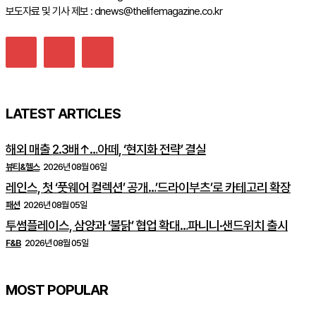
보도자료 및 기사 제보 : dnews@thelifemagazine.co.kr
LATEST ARTICLES
해외 매출 2.3배↑…아떼, ‘현지화 전략’ 결실
뷰티&헬스
2026년 08월 06일
레인스, 첫 ‘풋웨어 컬렉션’ 공개…’드라이부츠’로 카테고리 확장
패션
2026년 08월 05일
투썸플레이스, 삼양과 ‘불닭’ 협업 확대…파니니·샌드위치 출시
F&B
2026년 08월 05일
MOST POPULAR