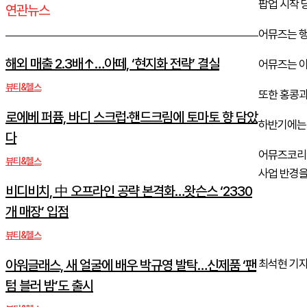
팝업 시작 
연관뉴스
어뮤즈는 행
해외 매출 2.3배↑…아떼, ‘현지화 전략’ 결실
어뮤즈는 이
뷰티&헬스
또한 홍콩과
로에베 퍼퓸, 바디 스크럽·핸드크림에 토마토 향 담았
하반기에는 
다
어뮤즈코리
뷰티&헬스
사업 반경을
비디비치, 中 오프라인 공략 본격화…왓슨스 ‘2330
개 매장’ 입점
뷰티&헬스
아워글래스, 새 얼굴에 배우 박규영 발탁…신제품 ‘팬
최석현 기자 d
텀 블러 밤’도 출시