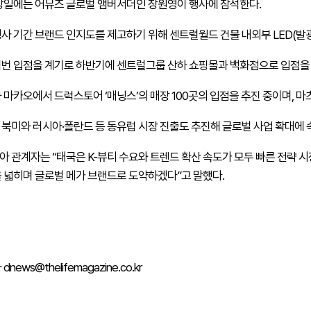
당일에는 어뮤즈 글로벌 앰버서더인 장원영이 행사에 참석한다.
사 기간 브랜드 인지도를 제고하기 위해 센트럴월드 건물 내외부
LED
(발
번 입점을 계기로 하반기에 센트럴그룹 산하 쇼핑몰과 백화점으로 입점을
 마카오에서 드럭스토어 ‘매닝스’의 매장 100곳의 입점을 추진 중이며, 마츠
북미와 러시아·폴란드 등 동유럽 시장 진출도 추진해 글로벌 사업 확대에 
아 관계자는 “태국은
K-
뷰티 수요와 트렌드 확산 속도가 모두 빠른 전략 시
 넓히며 글로벌 메가 브랜드로 도약하겠다”고 말했다.
news@thelifemagazine.co.kr