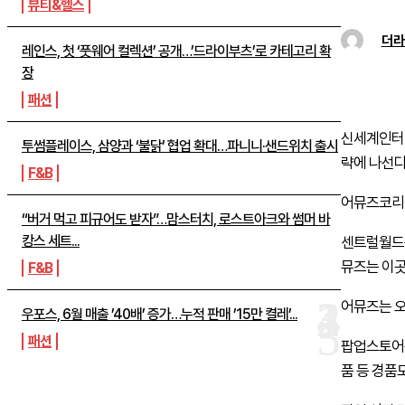
뷰티&헬스
더라
레인스, 첫 ‘풋웨어 컬렉션’ 공개…’드라이부츠’로 카테고리 확
장
패션
신세계인터내
투썸플레이스, 삼양과 ‘불닭’ 협업 확대…파니니·샌드위치 출시
략에 나선다
F&B
어뮤즈코리아
“버거 먹고 피규어도 받자”…맘스터치, 로스트아크와 썸머 바
캉스 세트...
센트럴월드는
뮤즈는 이곳
F&B
어뮤즈는 오
우포스, 6월 매출 ’40배’ 증가…누적 판매 ’15만 켤레’...
패션
팝업스토어는
품 등 경품