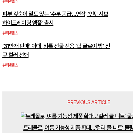
뷰티&헬스
피부 깊숙이 밀도 있는 ‘수분 공급’…연작, ‘인텐시브
하이드레이팅 앰플’ 출시
뷰티&헬스
’31만개 판매’ 아떼, 카톡 선물 전용 ‘립 글로이 밤’ 신
규 컬러 선봬
뷰티&헬스
PREVIOUS ARTICLE
트레몰로, 여름 기능성 제품 확대…’컬러 쿨 니트’ 물량