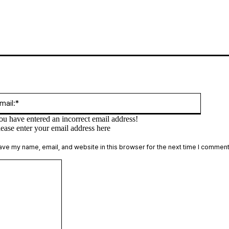
:*
Email:*
ou have entered an incorrect email address!
lease enter your email address here
te:
ave my name, email, and website in this browser for the next time I comment
Comment: