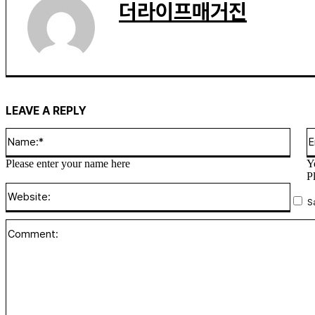
더라이프매거진
LEAVE A REPLY
Name
Please enter your name here
Y
P
Websi
S