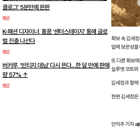
클로그’ 5분만에 완판
패션
K-패션 디자이너, 홍콩 ‘센터스테이지’ 통해 글로
화보 속 김세정
벌 진출 나선다
업에 보온성을 
패션
또 다른 화보에
버커루, ‘빈티지 데님’ 다시 뜬다…한 달 만에 판매
실루엣 코트와
량 57% ↑
김세정과 함께 
패션
한편 김세정은 
안익주 기자 aij@t