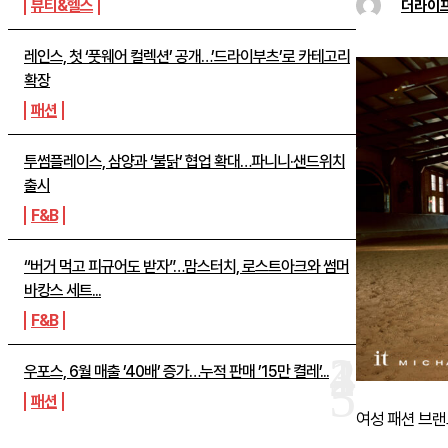
뷰티&헬스
더라이
레인스, 첫 ‘풋웨어 컬렉션’ 공개…’드라이부츠’로 카테고리
확장
패션
투썸플레이스, 삼양과 ‘불닭’ 협업 확대…파니니·샌드위치
출시
F&B
“버거 먹고 피규어도 받자”…맘스터치, 로스트아크와 썸머
바캉스 세트...
F&B
우포스, 6월 매출 ’40배’ 증가…누적 판매 ’15만 켤레’...
패션
여성 패션 브랜드