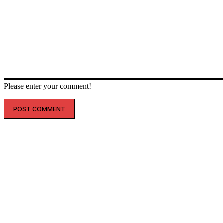
Please enter your comment!
SHOPPING
THELIFE
“옷도 건물도 레드 레드”…LF, 