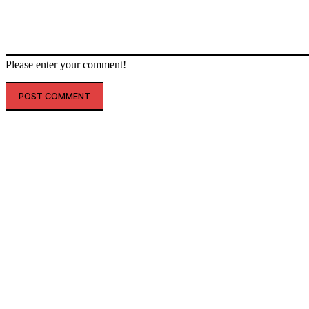
Please enter your comment!
인기글
해외 매출 2.3배↑…아떼, ‘현지화 전략’ 결실
레인스, 첫 ‘풋웨어 컬렉션’ 공개…’드라이부츠’로 카테고리 확장
투썸플레이스, 삼양과 ‘불닭’ 협업 확대…파니니·샌드위치 출시
“버거 먹고 피규어도 받자”…맘스터치, 로스트아크와 썸머 바캉스 세