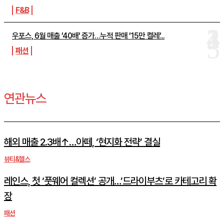
F&B
우포스, 6월 매출 ’40배’ 증가…누적 판매 ’15만 켤레’...
패션
연관뉴스
해외 매출 2.3배↑…아떼, ‘현지화 전략’ 결실
뷰티&헬스
레인스, 첫 ‘풋웨어 컬렉션’ 공개…’드라이부츠’로 카테고리 확
장
패션