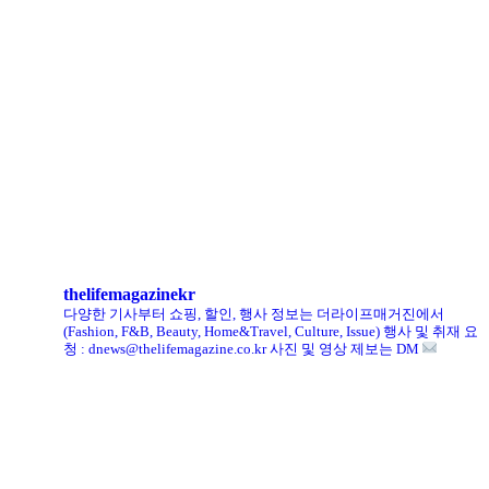
로에베 퍼퓸, 신규 라인 ‘크래프티드 컬렉션’ 선봬
리복, ‘코닥’과 협업 ‘클럽C 85’ 한정판 출시
헨리코튼, 클로브와 두 번째 협업 컬렉션 공개
킨, ‘유니크 로퍼’ 한정판 총 60켤레 단독 판매
thelifemagazinekr
다양한 기사부터 쇼핑, 할인, 행사 정보는 더라이프매거진에서
(Fashion, F&B, Beauty, Home&Travel, Culture, Issue)
행사 및 취재 요
청 : dnews@thelifemagazine.co.kr
사진 및 영상 제보는 DM