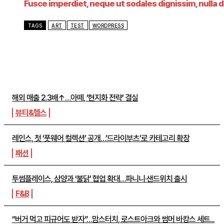
Fusce imperdiet, neque ut sodales dignissim, nulla du
TAGS
ART
TEST
WORDPRESS
주간뉴스 TOP5
해외 매출 2.3배↑…아떼, ‘현지화 전략’ 결실
뷰티&헬스
레인스, 첫 ‘풋웨어 컬렉션’ 공개…’드라이부츠’로 카테고리 확장
패션
투썸플레이스, 삼양과 ‘불닭’ 협업 확대…파니니·샌드위치 출시
F&B
“버거 먹고 피규어도 받자”…맘스터치, 로스트아크와 썸머 바캉스 세트...