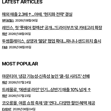
LATEST ARTICLES
해외 매출 2.3배↑…아떼, ‘현지화 전략’ 결실
뷰티&헬스
2026년 08월 06일
레인스, 첫 ‘풋웨어 컬렉션’ 공개…’드라이부츠’로 카테고리 확장
패션
2026년 08월 05일
투썸플레이스, 삼양과 ‘불닭’ 협업 확대…파니니·샌드위치 출시
F&B
2026년 08월 05일
MOST POPULAR
마운티아, 냉감 기능성·신축성 높인 ‘쿨-링 시리즈’ 선봬
패션
2026년 07월 24일
트레몰로, ‘에센셜 라인’ 인기…상반기 매출 10% 넘게 ↑
패션
2026년 07월 23일
코오롱몰, 여름 쇼핑 축제 ‘큼’ 연다…다양한 할인·혜택 제공
EVENT
2026년 06월 04일