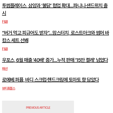
투썸플레이스, 삼양과 ‘불닭’ 협업 확대…파니니·샌드위치 출
시
F&B
“버거 먹고 피규어도 받자”…맘스터치, 로스트아크와 썸머 바
캉스 세트 선봬
F&B
우포스, 6월 매출 ’40배’ 증가…누적 판매 ’15만 켤레’ 넘었다
패션
로에베 퍼퓸, 바디 스크럽·핸드크림에 토마토 향 담았다
뷰티&헬스
PREVIOUS ARTICLE