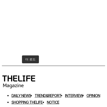
더 로드
인스타그램 팔로우하기
DAILY NEWS
TREND&REPORT
INTERVIEW
OPINION
SHOPPING THELIFE
NOTICE