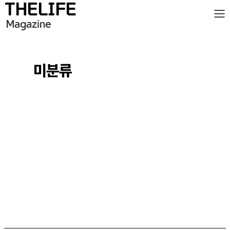
미분류
DAILY NEWS
INTERVIEW
NOTICE
OPINION
SHOPPING THELIFE
TREND&REPORT
미분류