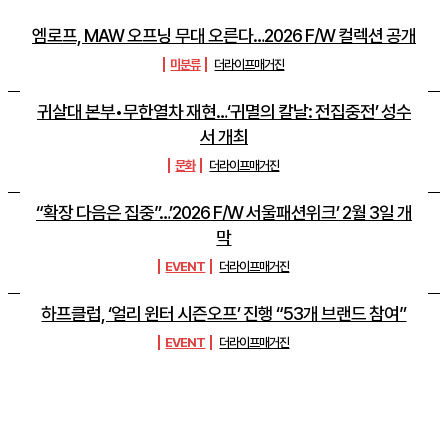
엠로프, MAW 오프닝 무대 오른다…2026 F/W 컬렉션 공개
미분류
더라이프매거진
귀살대 본부•무한열차 재현…‘귀멸의 칼날: 전집중전’ 성수
서 개최
문화
더라이프매거진
“확장 다음은 집중”…’2026 F/W 서울패션위크’ 2월 3일 개
막
EVENT
더라이프매거진
하프클럽, ‘얼리 윈터 시즌오프’ 진행 “53개 브랜드 참여”
EVENT
더라이프매거진