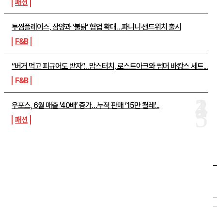
패션
투썸플레이스, 삼양과 ‘불닭’ 협업 확대…파니니·샌드위치 출시
F&B
“버거 먹고 피규어도 받자”…맘스터치, 로스트아크와 썸머 바캉스 세트...
F&B
우포스, 6월 매출 ’40배’ 증가…누적 판매 ’15만 켤레’...
패션
SHOPPING
THELIFE
“옷도 건물도 레드 레드”…LF, ‘토마토코어’