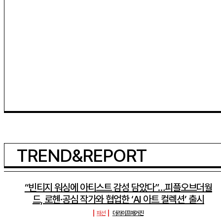
TREND&REPORT
“빈티지 워싱에 아티스트 감성 담았다”…피플오브더월
드, 로헨·공심 작가와 협업한 ‘AI 아트 컬렉션’ 출시
패션
더라이프매거진