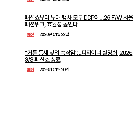
패션쇼부터 부대 행사 모두 DDP에…26 F/W 서울
패션위크, 효율성 높인다
패션
2026년 01월 22일
“커튼 틈새 빛의 속삭임”…디자이너 설영희, 2026
S/S 패션쇼 성료
패션
2026년 01월 20일
PRODUCT
인
닥스액세서리, “소프틀리 페미닌” 신규 핸드백 ‘리아’