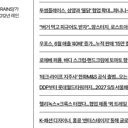
INS)'가
투썸플레이스, 삼양과 ‘불닭’ 협업 확대…파니니
012년 레인
“버거 먹고 피규어도 받자”…맘스터치, 로스트아
우포스, 6월 매출 ’40배’ 증가…누적 판매 ’15만
로에베 퍼퓸, 바디 스크럽·핸드크림에 토마토 향
‘테크·라이프 지주사’ 한화M&S 공식 출범…오는
DDP부터 롯데월드타워까지…2027 S/S 서울
헬리녹스×크록스 터졌다…협업 제품 ‘퀵 트레일 
K-패션 디자이너, 홍콩 ‘센터스테이지’ 통해 글