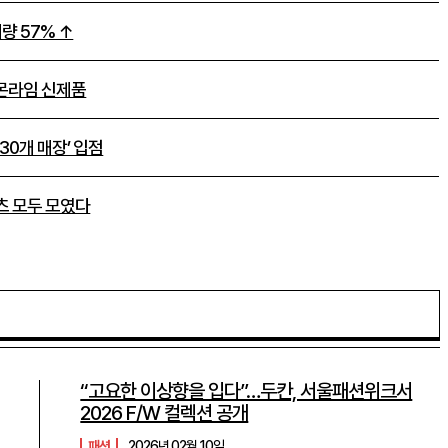
량 57% ↑
레몬라임 신제품
30개 매장’ 입점
츠 모두 모였다
“고요한 이상향을 입다”…두칸, 서울패션위크서
2026 F/W 컬렉션 공개
패션
2026년 02월 10일