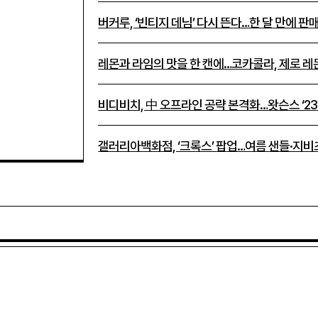
버커루, ‘빈티지 데님’ 다시 뜬다…한 달 만에 판매
레몬과 라임의 맛을 한 캔에…코카콜라, 제로 
비디비치, 中 오프라인 공략 본격화…왓슨스 ‘23
갤러리아백화점, ‘크록스’ 팝업…여름 샌들·지비