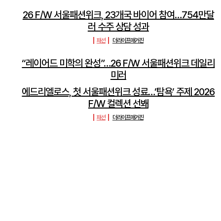
26 F/W 서울패션위크, 23개국 바이어 참여…754만달
러 수주 상담 성과
패션
더라이프매거진
“레이어드 미학의 완성”…26 F/W 서울패션위크 데일리
미러
패션
더라이프매거진
에드리엘로스, 첫 서울패션위크 성료…’탐욕’ 주제 2026
F/W 컬렉션 선봬
패션
더라이프매거진
SHOPPING
THELIFE
“옷도 건물도 레드 레드”…LF, 