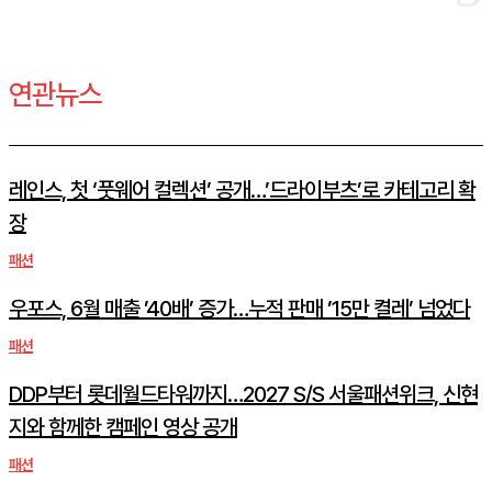
연관뉴스
레인스, 첫 ‘풋웨어 컬렉션’ 공개…’드라이부츠’로 카테고리 확
장
패션
우포스, 6월 매출 ’40배’ 증가…누적 판매 ’15만 켤레’ 넘었다
패션
DDP부터 롯데월드타워까지…2027 S/S 서울패션위크, 신현
지와 함께한 캠페인 영상 공개
패션