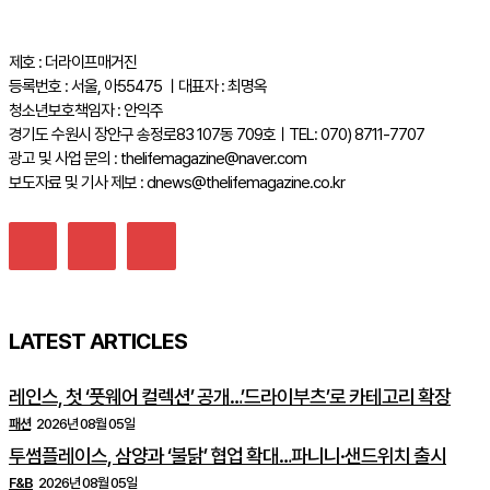
제호 : 더라이프매거진
등록번호 : 서울, 아55475 ㅣ대표자 : 최명옥
청소년보호책임자 : 안익주
경기도 수원시 장안구 송정로83 107동 709호ㅣTEL: 070) 8711-7707
광고 및 사업 문의 : thelifemagazine@naver.com
보도자료 및 기사 제보 : dnews@thelifemagazine.co.kr
LATEST ARTICLES
레인스, 첫 ‘풋웨어 컬렉션’ 공개…’드라이부츠’로 카테고리 확장
패션
2026년 08월 05일
투썸플레이스, 삼양과 ‘불닭’ 협업 확대…파니니·샌드위치 출시
F&B
2026년 08월 05일