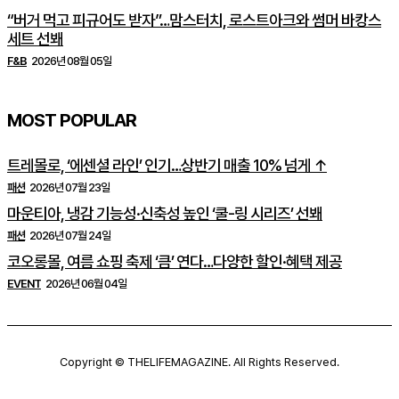
“버거 먹고 피규어도 받자”…맘스터치, 로스트아크와 썸머 바캉스
세트 선봬
F&B
2026년 08월 05일
MOST POPULAR
트레몰로, ‘에센셜 라인’ 인기…상반기 매출 10% 넘게 ↑
패션
2026년 07월 23일
마운티아, 냉감 기능성·신축성 높인 ‘쿨-링 시리즈’ 선봬
패션
2026년 07월 24일
코오롱몰, 여름 쇼핑 축제 ‘큼’ 연다…다양한 할인·혜택 제공
EVENT
2026년 06월 04일
Copyright © THELIFEMAGAZINE. All Rights Reserved.