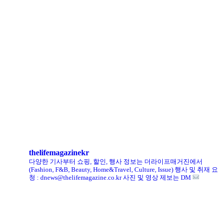
로에베 퍼퓸, 신규 라인 ‘크래프티드 컬렉션’ 선봬
리복, ‘코닥’과 협업 ‘클럽C 85’ 한정판 출시
헨리코튼, 클로브와 두 번째 협업 컬렉션 공개
킨, ‘유니크 로퍼’ 한정판 총 60켤레 단독 판매
thelifemagazinekr
다양한 기사부터 쇼핑, 할인, 행사 정보는 더라이프매거진에서
(Fashion, F&B, Beauty, Home&Travel, Culture, Issue)
행사 및 취재 요
청 : dnews@thelifemagazine.co.kr
사진 및 영상 제보는 DM