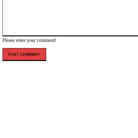
Please enter your comment!
인기글
레인스, 첫 ‘풋웨어 컬렉션’ 공개…’드라이부츠’로 카테고리 확장
투썸플레이스, 삼양과 ‘불닭’ 협업 확대…파니니·샌드위치 출시
“버거 먹고 피규어도 받자”…맘스터치, 로스트아크와 썸머 바캉스 세