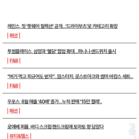
주간뉴스 TOP5
레인스, 첫 ‘풋웨어 컬렉션’ 공개…’드라이부츠’로 카테고리 확장
패션
투썸플레이스, 삼양과 ‘불닭’ 협업 확대…파니니·샌드위치 출시
F&B
“버거 먹고 피규어도 받자”…맘스터치, 로스트아크와 썸머 바캉스 세트...
F&B
우포스, 6월 매출 ’40배’ 증가…누적 판매 ’15만 켤레’...
패션
로에베 퍼퓸, 바디 스크럽·핸드크림에 토마토 향 담았다
뷰티&헬스